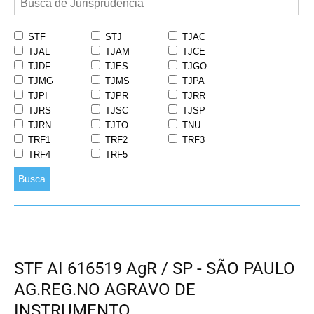
STF
STJ
TJAC
TJAL
TJAM
TJCE
TJDF
TJES
TJGO
TJMG
TJMS
TJPA
TJPI
TJPR
TJRR
TJRS
TJSC
TJSP
TJRN
TJTO
TNU
TRF1
TRF2
TRF3
TRF4
TRF5
Busca
STF AI 616519 AgR / SP - SÃO PAULO
AG.REG.NO AGRAVO DE
INSTRUMENTO