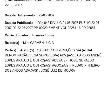
justificadamente, o Ministro Sepúlveda Pertence. 1ª. Turma,
22.05.2007.
Data do Julgamento
:
22/05/2007
Data da Publicação
:
DJe-042 DIVULG 21-06-2007 PUBLIC 22-06-
2007 DJ 22-06-2007 PP-00029 EMENT VOL-02281-13 PP-02687
Órgão Julgador
:
Primeira Turma
Relator(a)
:
Min. CÁRMEN LÚCIA
Parte(s)
:
AGTE.(S) : OXFORT CONSTRUÇÕES S/A (ATUAL
DENOMINAÇÃO VEGA SOPAVE S/A) ADV.(A/S) : CARLOS ANDRÉ
LOPES ARAÚJO E OUTRO(A/S) ADV.(A/S) : JOSÉ GERALDO
LOPES ARAUJO E OUTRO(A/S) AGDO.(A/S) : PEDRO PINHEIRO
DOS ANJOS ADV.(A/S) : JOSÉ LUIZ DE MOURA