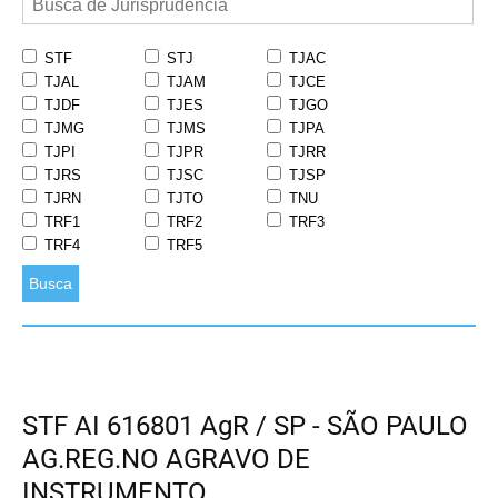
STF
STJ
TJAC
TJAL
TJAM
TJCE
TJDF
TJES
TJGO
TJMG
TJMS
TJPA
TJPI
TJPR
TJRR
TJRS
TJSC
TJSP
TJRN
TJTO
TNU
TRF1
TRF2
TRF3
TRF4
TRF5
Busca
STF AI 616801 AgR / SP - SÃO PAULO
AG.REG.NO AGRAVO DE
INSTRUMENTO