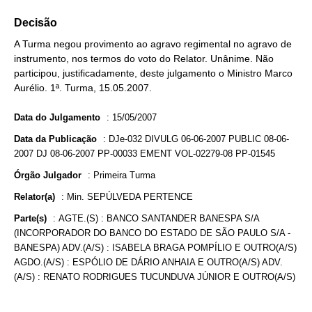
Decisão
A Turma negou provimento ao agravo regimental no agravo de
instrumento, nos termos do voto do Relator. Unânime. Não
participou, justificadamente, deste julgamento o Ministro Marco
Aurélio. 1ª. Turma, 15.05.2007.
Data do Julgamento
:
15/05/2007
Data da Publicação
:
DJe-032 DIVULG 06-06-2007 PUBLIC 08-06-
2007 DJ 08-06-2007 PP-00033 EMENT VOL-02279-08 PP-01545
Órgão Julgador
:
Primeira Turma
Relator(a)
:
Min. SEPÚLVEDA PERTENCE
Parte(s)
:
AGTE.(S) : BANCO SANTANDER BANESPA S/A
(INCORPORADOR DO BANCO DO ESTADO DE SÃO PAULO S/A -
BANESPA) ADV.(A/S) : ISABELA BRAGA POMPÍLIO E OUTRO(A/S)
AGDO.(A/S) : ESPÓLIO DE DÁRIO ANHAIA E OUTRO(A/S) ADV.
(A/S) : RENATO RODRIGUES TUCUNDUVA JÚNIOR E OUTRO(A/S)