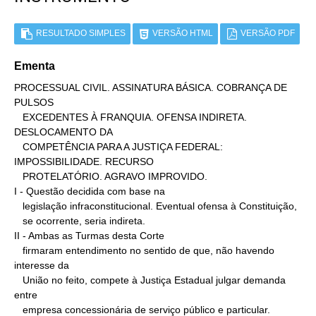
RESULTADO SIMPLES
VERSÃO HTML
VERSÃO PDF
Ementa
PROCESSUAL CIVIL. ASSINATURA BÁSICA. COBRANÇA DE 
PULSOS

   EXCEDENTES À FRANQUIA. OFENSA INDIRETA. 
DESLOCAMENTO DA

   COMPETÊNCIA PARA A JUSTIÇA FEDERAL: 
IMPOSSIBILIDADE. RECURSO

   PROTELATÓRIO. AGRAVO IMPROVIDO.

I - Questão decidida com base na

   legislação infraconstitucional. Eventual ofensa à Constituição,

   se ocorrente, seria indireta.

II - Ambas as Turmas desta Corte

   firmaram entendimento no sentido de que, não havendo 
interesse da

   União no feito, compete à Justiça Estadual julgar demanda 
entre

   empresa concessionária de serviço público e particular.
