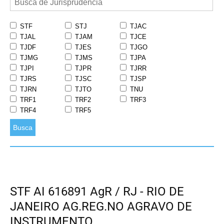
STF
STJ
TJAC
TJAL
TJAM
TJCE
TJDF
TJES
TJGO
TJMG
TJMS
TJPA
TJPI
TJPR
TJRR
TJRS
TJSC
TJSP
TJRN
TJTO
TNU
TRF1
TRF2
TRF3
TRF4
TRF5
Busca
STF AI 616891 AgR / RJ - RIO DE
JANEIRO AG.REG.NO AGRAVO DE
INSTRUMENTO