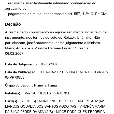
   regimental manifestamente infundado: condenação do 
agravante ao

   pagamento de multa, nos termos do art. 557, § 2º, C. Pr. Civil.
Decisão
A Turma negou provimento ao agravo regimental no agravo de
instrumento, nos termos do voto do Relator. Unânime. Não
participaram, justificadamente, deste julgamento o Ministro
Marco Aurélio e a Ministra Cármen Lúcia. 1ª. Turma,
06.02.2007.
Data do Julgamento
:
06/02/2007
Data da Publicação
:
DJ 09-03-2007 PP-00040 EMENT VOL-02267-
05 PP-00883
Órgão Julgador
:
Primeira Turma
Relator(a)
:
Min. SEPÚLVEDA PERTENCE
Parte(s)
:
AGTE.(S) : MUNICÍPIO DO RIO DE JANEIRO ADV.(A/S) :
MARCUS GOUVEIA DOS SANTOS AGDO.(A/S) : ANDRÉA MARIA
DA SILVA FERREIRA ADV.(A/S) : NIRCE RODRIGUES FERREIRA