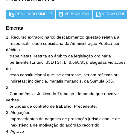
RESULTADO SIMPLES
VERSÃO HTML
VERSÃO PDF
Ementa
1. Recurso extraordinário: descabimento: questão relativa à

   responsabilidade subsidiária da Administração Pública por 
débitos

   trabalhistas, restrita ao âmbito da legislação ordinária

   pertinente (Enunc. 331/TST; L. 8.666/93): alegadas violações 
do

   texto constitucional que, se ocorresse, seriam reflexas ou

   indiretas: incidência, mutatis mutandis, da Súmula 636.

2.

   Competência: Justiça do Trabalho: demanda que envolve 
verbas

   oriundas de contrato de trabalho. Precedente.

3. Alegações

   improcedentes de negativa de prestação jurisdicional e de

   inexistência de motivação do acórdão recorrido.

4. Agravo
