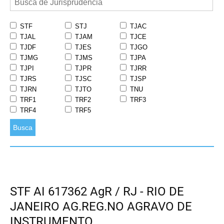
STF
STJ
TJAC
TJAL
TJAM
TJCE
TJDF
TJES
TJGO
TJMG
TJMS
TJPA
TJPI
TJPR
TJRR
TJRS
TJSC
TJSP
TJRN
TJTO
TNU
TRF1
TRF2
TRF3
TRF4
TRF5
Busca
STF AI 617362 AgR / RJ - RIO DE
JANEIRO AG.REG.NO AGRAVO DE
INSTRUMENTO