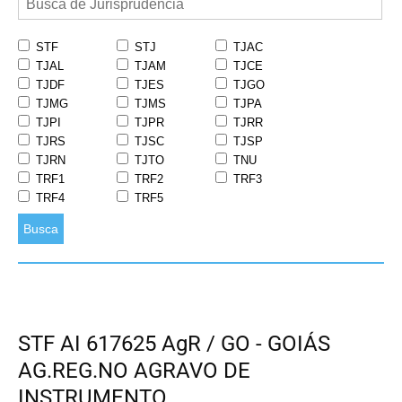
STF
STJ
TJAC
TJAL
TJAM
TJCE
TJDF
TJES
TJGO
TJMG
TJMS
TJPA
TJPI
TJPR
TJRR
TJRS
TJSC
TJSP
TJRN
TJTO
TNU
TRF1
TRF2
TRF3
TRF4
TRF5
Busca
STF AI 617625 AgR / GO - GOIÁS
AG.REG.NO AGRAVO DE
INSTRUMENTO