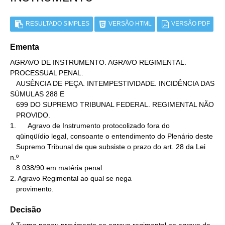
RESULTADO SIMPLES
VERSÃO HTML
VERSÃO PDF
Ementa
AGRAVO DE INSTRUMENTO. AGRAVO REGIMENTAL. 
PROCESSUAL PENAL.

   AUSÊNCIA DE PEÇA. INTEMPESTIVIDADE. INCIDÊNCIA DAS 
SÚMULAS 288 E

   699 DO SUPREMO TRIBUNAL FEDERAL. REGIMENTAL NÃO

   PROVIDO.

1.      Agravo de Instrumento protocolizado fora do

   qüinqüídio legal, consoante o entendimento do Plenário deste

   Supremo Tribunal de que subsiste o prazo do art. 28 da Lei 
n.º

   8.038/90 em matéria penal.

2. Agravo Regimental ao qual se nega

   provimento.
Decisão