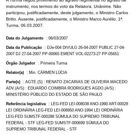
A Turma negou provimento ao agravo regimental no agravo de
instrumento, nos termos do voto da Relatora. Unânime. Não
participou, justificadamente, deste julgamento, o Ministro Carlos
Britto. Ausente, justificadamente, o Ministro Marco Aurélio. 1ª.
Turma, 06.03.2007.
Data do Julgamento
:
06/03/2007
Data da Publicação
:
DJe-004 DIVULG 26-04-2007 PUBLIC 27-04-
2007 DJ 27-04-2007 PP-00065 EMENT VOL-02273-27 PP-05651
Órgão Julgador
:
Primeira Turma
Relator(a)
:
Min. CÁRMEN LÚCIA
Parte(s)
:
AGTE.(S) : RENATO ZACARIAS DE OLIVEIRA MACEDO
ADV.(A/S) : EDUARDO COIMBRA RODRIGUES AGDO.(A/S) :
MINISTÉRIO PÚBLICO DO ESTADO DE SÃO PAULO
Referência legislativa
:
LEG-FED LEI-008038 ANO-1990 ART-00028
LEI ORDINÁRIA LEG-FED LEI-008950 ANO-1994 LEI ORDINÁRIA
LEG-FED SUMSTF-000288 SÚMULA DO SUPREMO TRIBUNAL
FEDERAL - STF LEG-FED SUMSTF-000699 SÚMULA DO
SUPREMO TRIBUNAL FEDERAL - STF