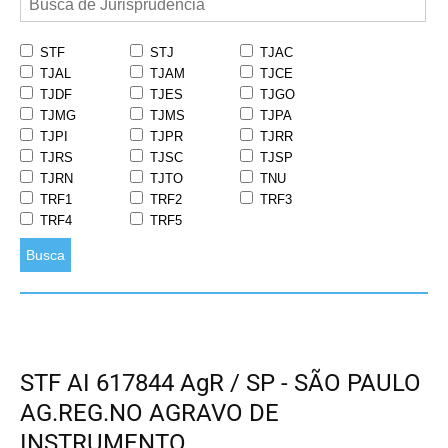
STF
STJ
TJAC
TJAL
TJAM
TJCE
TJDF
TJES
TJGO
TJMG
TJMS
TJPA
TJPI
TJPR
TJRR
TJRS
TJSC
TJSP
TJRN
TJTO
TNU
TRF1
TRF2
TRF3
TRF4
TRF5
Busca
STF AI 617844 AgR / SP - SÃO PAULO
AG.REG.NO AGRAVO DE
INSTRUMENTO