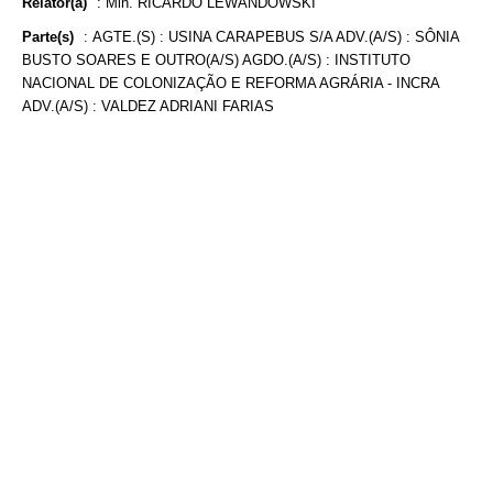
Relator(a)
:
Min. RICARDO LEWANDOWSKI
Parte(s)
:
AGTE.(S) : USINA CARAPEBUS S/A ADV.(A/S) : SÔNIA
BUSTO SOARES E OUTRO(A/S) AGDO.(A/S) : INSTITUTO
NACIONAL DE COLONIZAÇÃO E REFORMA AGRÁRIA - INCRA
ADV.(A/S) : VALDEZ ADRIANI FARIAS