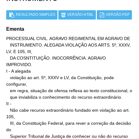
RESULTADO SIMPLES
VERSÃO HTML
VERSÃO PDF
Ementa
PROCESSUAL CIVIL. AGRAVO REGIMENTAL EM AGRAVO DE

   INSTRUMENTO. ALEGADA VIOLAÇÃO AOS ARTS. 5º, XXXV, 
LV, E 105, III,

   DA COSNTITUIÇÃO. INOCORRÊNCIA. AGRAVO 
IMPROVIDO.

I - A alegada

   violação ao art. 5º, XXXV e LV, da Constituição, pode 
configurar,

   em regra, situação de ofensa reflexa ao texto constitucional, o

   que inviabiliza o conhecimento do recurso extraordinário.

II -

   Não cabe recurso extraordinário fundado em violação ao art. 
105,

   III, da Constituição Federal, para rever a correção da decisão 
do

   Superior Tribunal de Justiça de conhecer ou não do recurso
