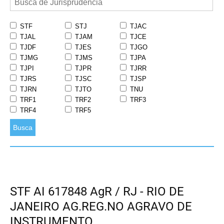
STF
STJ
TJAC
TJAL
TJAM
TJCE
TJDF
TJES
TJGO
TJMG
TJMS
TJPA
TJPI
TJPR
TJRR
TJRS
TJSC
TJSP
TJRN
TJTO
TNU
TRF1
TRF2
TRF3
TRF4
TRF5
Busca
STF AI 617848 AgR / RJ - RIO DE
JANEIRO AG.REG.NO AGRAVO DE
INSTRUMENTO