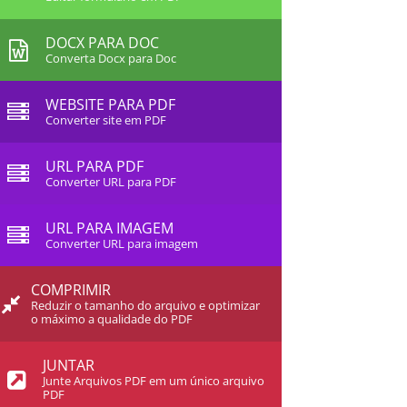
DOCX PARA DOC
Converta Docx para Doc
WEBSITE PARA PDF
Converter site em PDF
URL PARA PDF
Converter URL para PDF
URL PARA IMAGEM
Converter URL para imagem
COMPRIMIR
Reduzir o tamanho do arquivo e optimizar
o máximo a qualidade do PDF
JUNTAR
Junte Arquivos PDF em um único arquivo
PDF