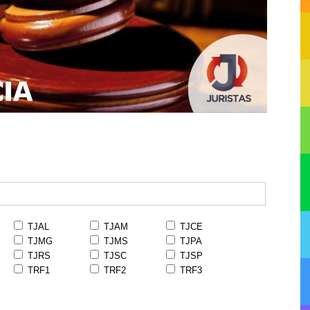
TJAL
TJAM
TJCE
TJMG
TJMS
TJPA
TJRS
TJSC
TJSP
TRF1
TRF2
TRF3