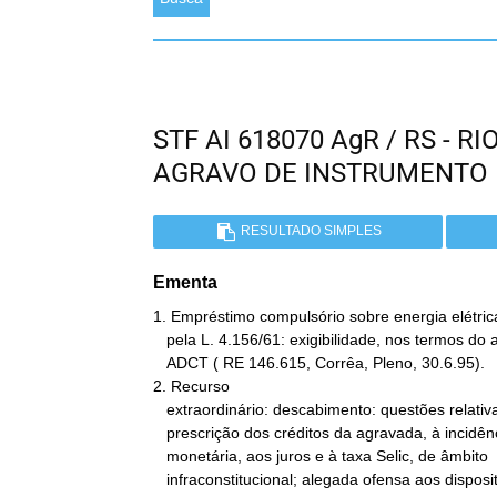
STF AI 618070 AgR / RS - 
AGRAVO DE INSTRUMENTO
RESULTADO SIMPLES
Ementa
1. Empréstimo compulsório sobre energia elétrica 
   pela L. 4.156/61: exigibilidade, nos termos do art. 34, § 12,

   ADCT ( RE 146.615, Corrêa, Pleno, 30.6.95).

2. Recurso

   extraordinário: descabimento: questões relativas ao prazo de

   prescrição dos créditos da agravada, à incidência da correção

   monetária, aos juros e à taxa Selic, de âmbito

   infraconstitucional; alegada ofensa aos dispositivos
