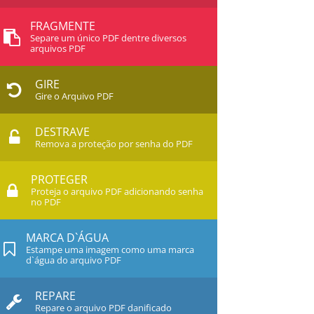
FRAGMENTE
Separe um único PDF dentre diversos
arquivos PDF
GIRE
Gire o Arquivo PDF
DESTRAVE
Remova a proteção por senha do PDF
PROTEGER
Proteja o arquivo PDF adicionando senha
no PDF
MARCA D`ÁGUA
Estampe uma imagem como uma marca
d`água do arquivo PDF
REPARE
Repare o arquivo PDF danificado