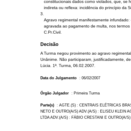
   constitucionais dados como violados, que, se houvesse, seria

   indireta ou reflexa: incidência do princípio da Súmula 636.

3.

   Agravo regimental manifestamente infundado: condenação da

   agravada ao pagamento de multa, nos termos do art. 557, § 2º,

   C.Pr.Civil.
Decisão
A Turma negou provimento ao agravo regimental 
Unânime. Não participaram, justificadamente, de
Lúcia. 1ª. Turma, 06.02.2007.
Data do Julgamento
:
06/02/2007
Órgão Julgador
:
Primeira Turma
Parte(s)
:
AGTE.(S) : CENTRAIS ELÉTRICAS BRA
NETO E OUTRO(A/S) ADV.(A/S) : ELISEU KLEIN
LTDA ADV.(A/S) : FÁBIO CRESTANI E OUTRO(A/S)