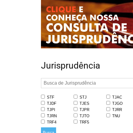
Jurisprudência
STF
STJ
TJAC
TJDF
TJES
TJGO
TJPI
TJPR
TJRR
TJRN
TJTO
TNU
TRF4
TRF5
Busca