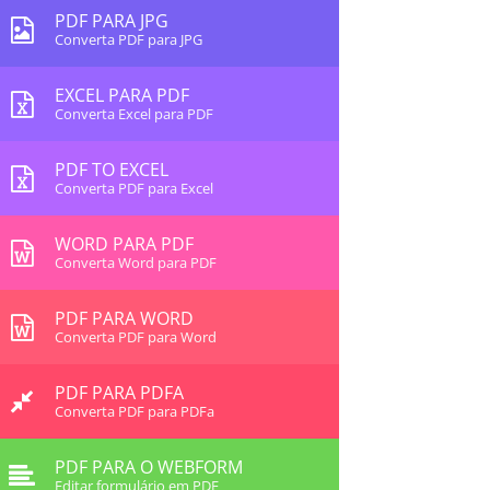
PDF PARA JPG
Converta PDF para JPG
EXCEL PARA PDF
Converta Excel para PDF
PDF TO EXCEL
Converta PDF para Excel
WORD PARA PDF
Converta Word para PDF
PDF PARA WORD
Converta PDF para Word
PDF PARA PDFA
Converta PDF para PDFa
PDF PARA O WEBFORM
Editar formulário em PDF