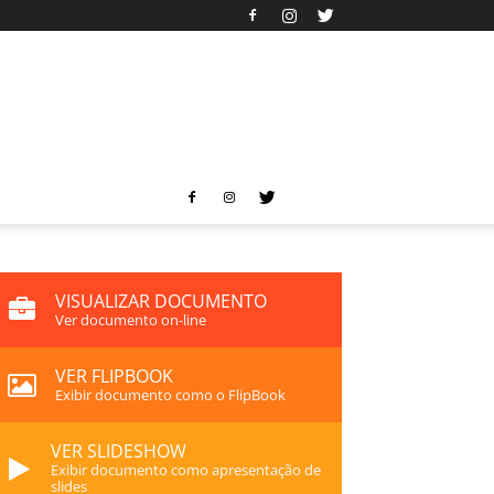
VISUALIZAR DOCUMENTO
Ver documento on-line
VER FLIPBOOK
Exibir documento como o FlipBook
VER SLIDESHOW
Exibir documento como apresentação de
slides