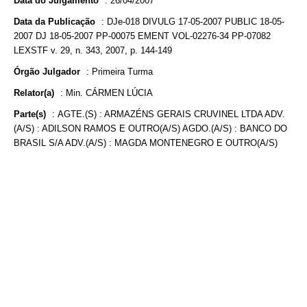
Data do Julgamento
:
26/04/2007
Data da Publicação
:
DJe-018 DIVULG 17-05-2007 PUBLIC 18-05-
2007 DJ 18-05-2007 PP-00075 EMENT VOL-02276-34 PP-07082
LEXSTF v. 29, n. 343, 2007, p. 144-149
Órgão Julgador
:
Primeira Turma
Relator(a)
:
Min. CÁRMEN LÚCIA
Parte(s)
:
AGTE.(S) : ARMAZÉNS GERAIS CRUVINEL LTDA ADV.
(A/S) : ADILSON RAMOS E OUTRO(A/S) AGDO.(A/S) : BANCO DO
BRASIL S/A ADV.(A/S) : MAGDA MONTENEGRO E OUTRO(A/S)