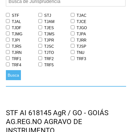
STF
STJ
TJAC
TJAL
TJAM
TJCE
TJDF
TJES
TJGO
TJMG
TJMS
TJPA
TJPI
TJPR
TJRR
TJRS
TJSC
TJSP
TJRN
TJTO
TNU
TRF1
TRF2
TRF3
TRF4
TRF5
Busca
STF AI 618145 AgR / GO - GOIÁS
AG.REG.NO AGRAVO DE
INSTRUMENTO