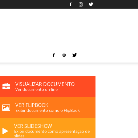
VISUALIZAR DOCUMENTO
Ver documento on-line
VER FLIPBOOK
Exibir documento como o FlipBook
VER SLIDESHOW
Exibir documento como apresentação de
slides