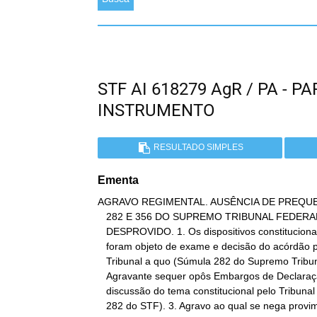
STF AI 618279 AgR / PA - 
INSTRUMENTO
RESULTADO SIMPLES
Ementa
AGRAVO REGIMENTAL. AUSÊNCIA DE PREQU
   282 E 356 DO SUPREMO TRIBUNAL FEDERAL. AGRAVO REGIMENTAL

   DESPROVIDO. 1. Os dispositivos constitucionais invocados não

   foram objeto de exame e decisão do acórdão proferido pelo

   Tribunal a quo (Súmula 282 do Supremo Tribunal Federal). 2. O

   Agravante sequer opôs Embargos de Declaração para suscitar a

   discussão do tema constitucional pelo Tribunal da origem (Súmula

   282 do STF). 3. Agravo ao qual se nega provi