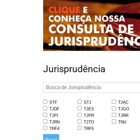
Jurisprudência
STF
STJ
TJAC
TJDF
TJES
TJGO
TJPI
TJPR
TJRR
TJRN
TJTO
TNU
TRF4
TRF5
Busca