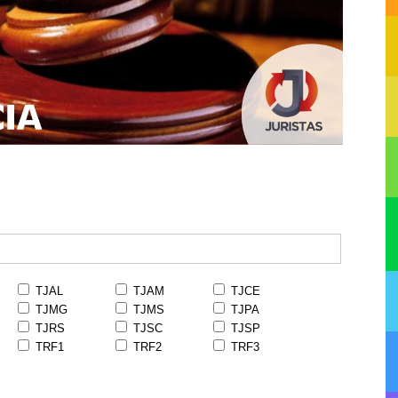
TJAL
TJAM
TJCE
TJMG
TJMS
TJPA
TJRS
TJSC
TJSP
TRF1
TRF2
TRF3