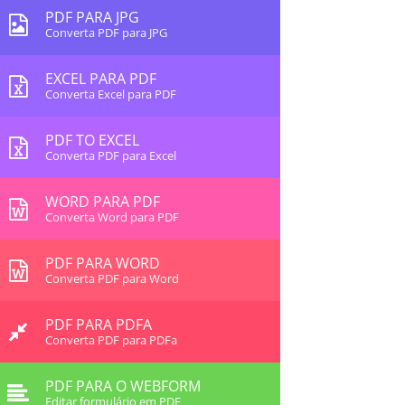
PDF PARA JPG
Converta PDF para JPG
EXCEL PARA PDF
Converta Excel para PDF
PDF TO EXCEL
Converta PDF para Excel
WORD PARA PDF
Converta Word para PDF
PDF PARA WORD
Converta PDF para Word
PDF PARA PDFA
Converta PDF para PDFa
PDF PARA O WEBFORM
Editar formulário em PDF