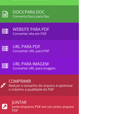
DOCX PARA DOC
Converta Docx para Doc
WEBSITE PARA PDF
Converter site em PDF
URL PARA PDF
Converter URL para PDF
URL PARA IMAGEM
Converter URL para imagem
COMPRIMIR
Reduzir o tamanho do arquivo e optimizar
o máximo a qualidade do PDF
JUNTAR
Junte Arquivos PDF em um único arquivo
PDF