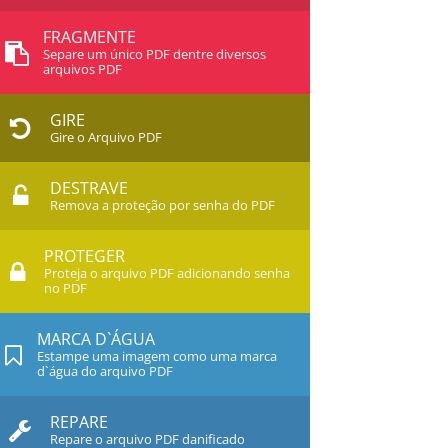
FRAGMENTE
Separe um único PDF dentre diversos
arquivos PDF
GIRE
Gire o Arquivo PDF
DESTRAVE
Remova a proteção por senha do PDF
PROTEGER
Proteja o arquivo PDF adicionando senha
no PDF
MARCA D`ÁGUA
Estampe uma imagem como uma marca
d`água do arquivo PDF
REPARE
Repare o arquivo PDF danificado