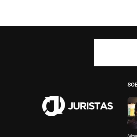
SO
Advog