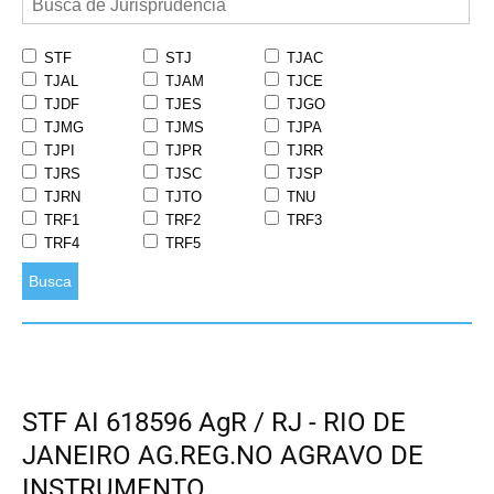
STF
STJ
TJAC
TJAL
TJAM
TJCE
TJDF
TJES
TJGO
TJMG
TJMS
TJPA
TJPI
TJPR
TJRR
TJRS
TJSC
TJSP
TJRN
TJTO
TNU
TRF1
TRF2
TRF3
TRF4
TRF5
Busca
STF AI 618596 AgR / RJ - RIO DE
JANEIRO AG.REG.NO AGRAVO DE
INSTRUMENTO