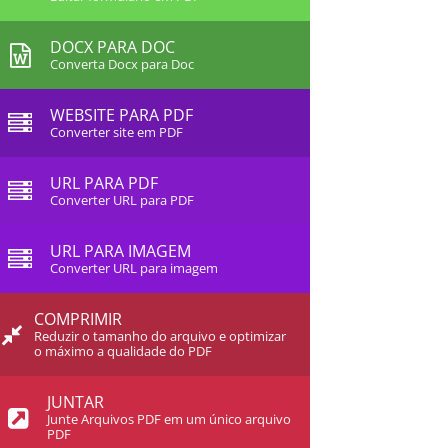
DOCX PARA DOC
Converta Docx para Doc
WEBSITE PARA PDF
Converter site em PDF
URL PARA PDF
Converter URL para PDF
URL PARA IMAGEM
Converter URL para imagem
COMPRIMIR
Reduzir o tamanho do arquivo e optimizar
o máximo a qualidade do PDF
JUNTAR
Junte Arquivos PDF em um único arquivo
PDF