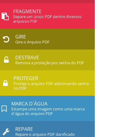
FRAGMENTE
Separe um único PDF dentre diversos
arquivos PDF
GIRE
Gire o Arquivo PDF
DESTRAVE
Remova a proteção por senha do PDF
PROTEGER
Proteja o arquivo PDF adicionando senha
no PDF
MARCA D`ÁGUA
Estampe uma imagem como uma marca
d`água do arquivo PDF
REPARE
Repare o arquivo PDF danificado