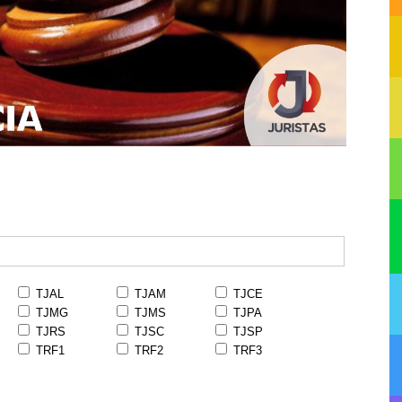
TJAL
TJAM
TJCE
TJMG
TJMS
TJPA
TJRS
TJSC
TJSP
TRF1
TRF2
TRF3