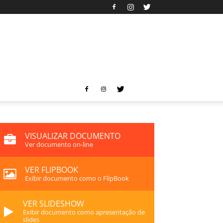
VISUALIZAR DOCUMENTO
Ver documento on-line
VER FLIPBOOK
Exibir documento como o FlipBook
VER SLIDESHOW
Exibir documento como apresentação de
slides