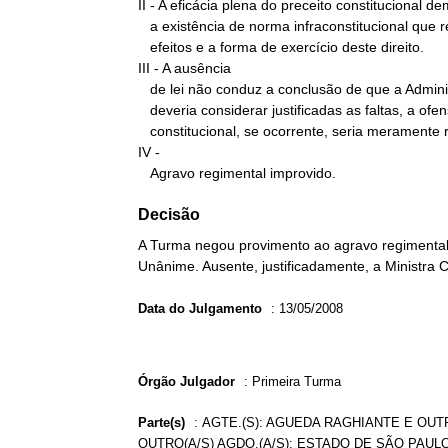
II - A eficácia plena do preceito constitucional d
   a existência de norma infraconstitucional que regulamente os

   efeitos e a forma de exercício deste direito.

III - A ausência

   de lei não conduz a conclusão de que a Administração Pública

   deveria considerar justificadas as faltas, a ofensa ao texto

   constitucional, se ocorrente, seria meramente reflexa.

IV -

   Agravo regimental improvido.
Decisão
A Turma negou provimento ao agravo regimental 
Unânime. Ausente, justificadamente, a Ministra 
Data do Julgamento
:
13/05/2008
Órgão Julgador
:
Primeira Turma
Parte(s)
:
AGTE.(S): AGUEDA RAGHIANTE E OUTR
OUTRO(A/S) AGDO.(A/S): ESTADO DE SÃO PAUL