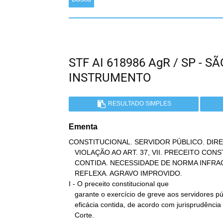
STF AI 618986 AgR / SP - 
INSTRUMENTO
RESULTADO SIMPLES
Ementa
CONSTITUCIONAL. SERVIDOR PÚBLICO. DIRE
   VIOLAÇÃO AO ART. 37, VII. PRECEITO CONSTITUCIONAL DE EFICÁCIA

   CONTIDA. NECESSIDADE DE NORMA INFRACONSTITUCIONAL. OFENSA

   REFLEXA. AGRAVO IMPROVIDO.

I - O preceito constitucional que

   garante o exercício de greve aos servidores públicos é de

   eficácia contida, de acordo com jurisprudência consolidada desta

   Corte.
