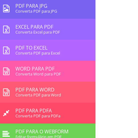
PDF PARA JPG
Converta PDF para JPG
EXCEL PARA PDF
Converta Excel para PDF
PDF TO EXCEL
Converta PDF para Excel
WORD PARA PDF
Converta Word para PDF
PDF PARA WORD
Converta PDF para Word
PDF PARA PDFA
Converta PDF para PDFa
PDF PARA O WEBFORM
Editar formulário em PDF