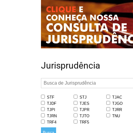
Jurisprudência
STF
STJ
TJAC
TJDF
TJES
TJGO
TJPI
TJPR
TJRR
TJRN
TJTO
TNU
TRF4
TRF5
Busca