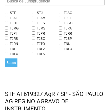
STF
STJ
TJAC
TJAL
TJAM
TJCE
TJDF
TJES
TJGO
TJMG
TJMS
TJPA
TJPI
TJPR
TJRR
TJRS
TJSC
TJSP
TJRN
TJTO
TNU
TRF1
TRF2
TRF3
TRF4
TRF5
Busca
STF AI 619327 AgR / SP - SÃO PAULO
AG.REG.NO AGRAVO DE
INSTRUMENTO