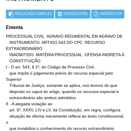
RESULTADO SIMPLES
VERSÃO HTML
VERSÃO PDF
Ementa
PROCESSUAL CIVIL. AGRAVO REGIMENTAL EM AGRAVO DE

   INSTRUMENTO. ARTIGO 543 DO CPC. RECURSO 
EXTRAORDINÁRIO

   INADMITIDO. MATÉRIA PROCESSUAL. OFENSA INDIRETA À

   CONSTITUIÇÃO.

I - O art. 543, § 1º, do Código de Processo Civil,

   que impõe o julgamento prévio do recurso especial pelo 
Superior

   Tribunal de Justiça, somente se aplica, nos termos do que

   disposto no caput do artigo, quando os recursos especial e

   extraordinário são ambos admitidos.

II - A alegada violação ao

   art. 5º, XXXV, LIV e LV, da Constituição, em regra, configura

   situação de ofensa meramente reflexa ao texto constitucional, 
o

   que inviabiliza o conhecimento do recurso extraordinário.
