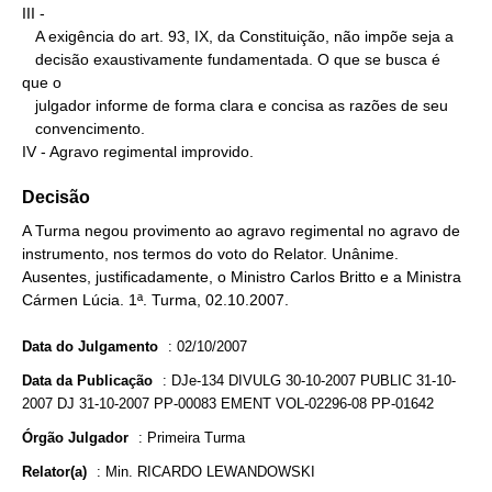
III -

   A exigência do art. 93, IX, da Constituição, não impõe seja a

   decisão exaustivamente fundamentada. O que se busca é 
que o

   julgador informe de forma clara e concisa as razões de seu

   convencimento.

IV - Agravo regimental improvido.
Decisão
A Turma negou provimento ao agravo regimental no agravo de
instrumento, nos termos do voto do Relator. Unânime.
Ausentes, justificadamente, o Ministro Carlos Britto e a Ministra
Cármen Lúcia. 1ª. Turma, 02.10.2007.
Data do Julgamento
:
02/10/2007
Data da Publicação
:
DJe-134 DIVULG 30-10-2007 PUBLIC 31-10-
2007 DJ 31-10-2007 PP-00083 EMENT VOL-02296-08 PP-01642
Órgão Julgador
:
Primeira Turma
Relator(a)
:
Min. RICARDO LEWANDOWSKI