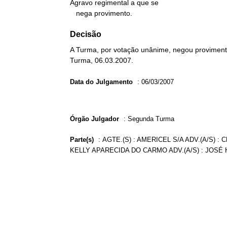
Agravo regimental a que se

   nega provimento.
Decisão
A Turma, por votação unânime, negou provimento
Turma, 06.03.2007.
Data do Julgamento
:
06/03/2007
Órgão Julgador
:
Segunda Turma
Parte(s)
:
AGTE.(S) : AMERICEL S/A ADV.(A/S) :
KELLY APARECIDA DO CARMO ADV.(A/S) : JOSÉ