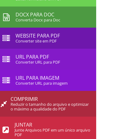
DOCX PARA DOC
Converta Docx para Doc
WEBSITE PARA PDF
Converter site em PDF
URL PARA PDF
Converter URL para PDF
URL PARA IMAGEM
Converter URL para imagem
COMPRIMIR
Reduzir o tamanho do arquivo e optimizar
o máximo a qualidade do PDF
JUNTAR
Junte Arquivos PDF em um único arquivo
PDF