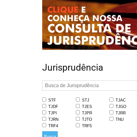
Jurisprudência
STF
STJ
TJAC
TJDF
TJES
TJGO
TJPI
TJPR
TJRR
TJRN
TJTO
TNU
TRF4
TRF5
Busca