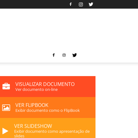
VISUALIZAR DOCUMENTO
Ver documento on-line
VER FLIPBOOK
Exibir documento como o FlipBook
VER SLIDESHOW
Exibir documento como apresentação de
slides