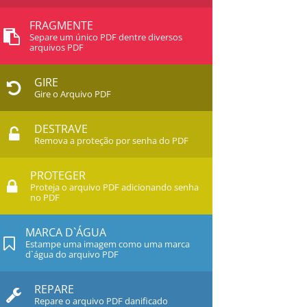
FRAGMENTE
Separe um único PDF dentre diversos
arquivos PDF
GIRE
Gire o Arquivo PDF
DESTRAVE
Remova a proteção por senha do PDF
PROTEGER
Proteja o arquivo PDF adicionando senha
no PDF
MARCA D`ÁGUA
Estampe uma imagem como uma marca
d`água do arquivo PDF
REPARE
Repare o arquivo PDF danificado