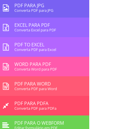
PDF PARA JPG
Converta PDF para JPG
EXCEL PARA PDF
Converta Excel para PDF
PDF TO EXCEL
Converta PDF para Excel
WORD PARA PDF
Converta Word para PDF
PDF PARA WORD
Converta PDF para Word
PDF PARA PDFA
Converta PDF para PDFa
PDF PARA O WEBFORM
Editar formulário em PDF