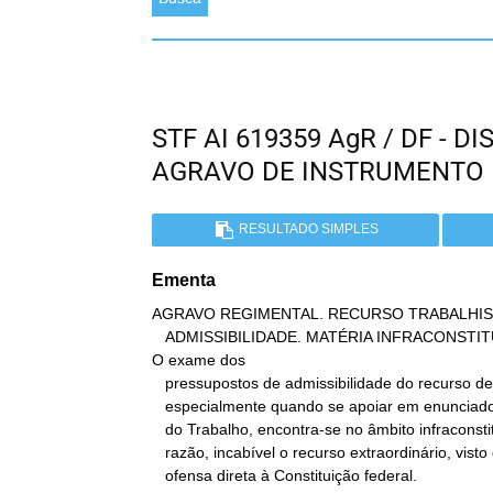
STF AI 619359 AgR / DF - 
AGRAVO DE INSTRUMENTO
RESULTADO SIMPLES
Ementa
AGRAVO REGIMENTAL. RECURSO TRABALHIS
   ADMISSIBILIDADE. MATÉRIA INFRACONSTITUCIONAL.

O exame dos

   pressupostos de admissibilidade do recurso de revista,

   especialmente quando se apoiar em enunciados do Tribunal Superior

   do Trabalho, encontra-se no âmbito infraconstitucional. Por essa

   razão, incabível o recurso extraordinário, visto que não há

   ofensa direta à Constituição federal.
