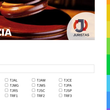
TJAL
TJAM
TJCE
TJMG
TJMS
TJPA
TJRS
TJSC
TJSP
TRF1
TRF2
TRF3