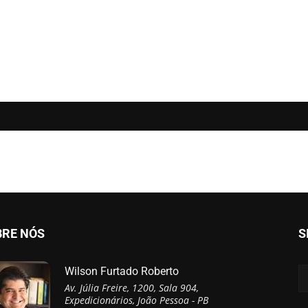
BRE NÓS
S
Wilson Furtado Roberto
Av. Júlia Freire, 1200, Sala 904,
Expedicionários, João Pessoa - PB