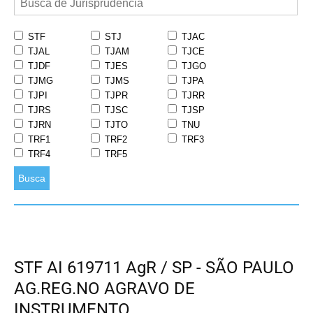
STF
STJ
TJAC
TJAL
TJAM
TJCE
TJDF
TJES
TJGO
TJMG
TJMS
TJPA
TJPI
TJPR
TJRR
TJRS
TJSC
TJSP
TJRN
TJTO
TNU
TRF1
TRF2
TRF3
TRF4
TRF5
Busca
STF AI 619711 AgR / SP - SÃO PAULO
AG.REG.NO AGRAVO DE
INSTRUMENTO