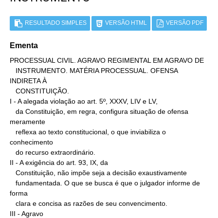
RESULTADO SIMPLES
VERSÃO HTML
VERSÃO PDF
Ementa
PROCESSUAL CIVIL. AGRAVO REGIMENTAL EM AGRAVO DE

   INSTRUMENTO. MATÉRIA PROCESSUAL. OFENSA 
INDIRETA À

   CONSTITUIÇÃO.

I - A alegada violação ao art. 5º, XXXV, LIV e LV,

   da Constituição, em regra, configura situação de ofensa 
meramente

   reflexa ao texto constitucional, o que inviabiliza o 
conhecimento

   do recurso extraordinário.

II - A exigência do art. 93, IX, da

   Constituição, não impõe seja a decisão exaustivamente

   fundamentada. O que se busca é que o julgador informe de 
forma

   clara e concisa as razões de seu convencimento.

III - Agravo
