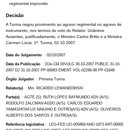
   regimental improvido.
Decisão
A Turma negou provimento ao agravo regimental no agravo de
instrumento, nos termos do voto do Relator. Unânime.
Ausentes, justificadamente, o Ministro Carlos Britto e a Ministra
Cármen Lúcia. 1ª. Turma, 02.10.2007.
Data do Julgamento
:
02/10/2007
Data da Publicação
:
DJe-134 DIVULG 30-10-2007 PUBLIC 31-10-
2007 DJ 31-10-2007 PP-00083 EMENT VOL-02296-08 PP-01648
Órgão Julgador
:
Primeira Turma
Relator(a)
:
Min. RICARDO LEWANDOWSKI
Parte(s)
:
AGTE.(S): RUTH LOPES RAYMUNDO ADV.(A/S):
RODOLFO ZALCMAN AGDO.(A/S): CARLOS EDUARDO
YAMASHITAFUJI NAKANO E OUTRO(A/S) ADV.(A/S): OLIVEIROS
ALBERTO DOS SANTOS E OUTRO(A/S)
Referência legislativa
:
LEG-FED LEI-005869 ANO-1973 ART-00005