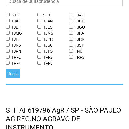
STF
STJ
TJAC
TJAL
TJAM
TJCE
TJDF
TJES
TJGO
TJMG
TJMS
TJPA
TJPI
TJPR
TJRR
TJRS
TJSC
TJSP
TJRN
TJTO
TNU
TRF1
TRF2
TRF3
TRF4
TRF5
Busca
STF AI 619796 AgR / SP - SÃO PAULO
AG.REG.NO AGRAVO DE
INSTRUMENTO