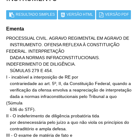
RESULTADO SIMPLES
VERSÃO HTML
VERSÃO PDF
Ementa
PROCESSUAL CIVIL. AGRAVO REGIMENTAL EM AGRAVO DE

   INSTRUMENTO. OFENSA REFLEXA À CONSTITUIÇÃO 
FEDERAL. INTERPRETAÇÃO

   DADA A NORMAS INFRACONSTITUCIONAIS. 
INDEFERIMENTO DE DILIGÊNCIA.

   SÚMULAS 279 E 454.

I - incabível a interposição de RE por

   contrariedade ao art. 5º, II, da Constituição Federal, quando a

   verificação da ofensa envolva a reapreciação de interpretação

   dada a normas infraconstitucionais pelo Tribunal a quo 
(Súmula

   636 do STF).

II - O indeferimento de diligência probatória tida

   por desnecessária pelo juízo a quo não viola os princípios do

   contraditório e ampla defesa.

III - O exame de matéria de fato e
