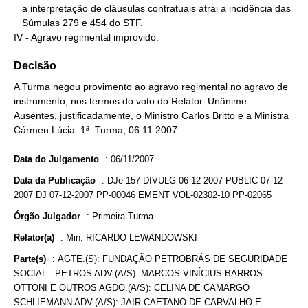
   a interpretação de cláusulas contratuais atrai a incidência das

   Súmulas 279 e 454 do STF.

IV - Agravo regimental improvido.
Decisão
A Turma negou provimento ao agravo regimental no agravo de
instrumento, nos termos do voto do Relator. Unânime.
Ausentes, justificadamente, o Ministro Carlos Britto e a Ministra
Cármen Lúcia. 1ª. Turma, 06.11.2007.
Data do Julgamento
:
06/11/2007
Data da Publicação
:
DJe-157 DIVULG 06-12-2007 PUBLIC 07-12-
2007 DJ 07-12-2007 PP-00046 EMENT VOL-02302-10 PP-02065
Órgão Julgador
:
Primeira Turma
Relator(a)
:
Min. RICARDO LEWANDOWSKI
Parte(s)
:
AGTE.(S): FUNDAÇÃO PETROBRÁS DE SEGURIDADE
SOCIAL - PETROS ADV.(A/S): MARCOS VINÍCIUS BARROS
OTTONI E OUTROS AGDO.(A/S): CELINA DE CAMARGO
SCHLIEMANN ADV.(A/S): JAIR CAETANO DE CARVALHO E