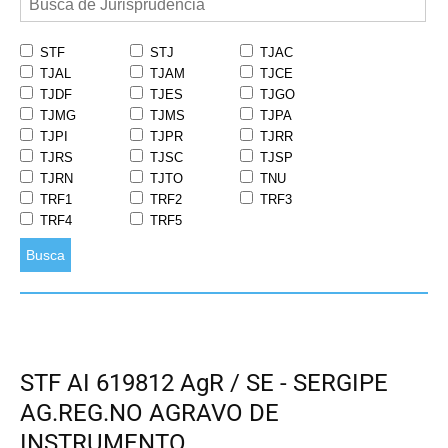
STF
STJ
TJAC
TJAL
TJAM
TJCE
TJDF
TJES
TJGO
TJMG
TJMS
TJPA
TJPI
TJPR
TJRR
TJRS
TJSC
TJSP
TJRN
TJTO
TNU
TRF1
TRF2
TRF3
TRF4
TRF5
Busca
STF AI 619812 AgR / SE - SERGIPE
AG.REG.NO AGRAVO DE
INSTRUMENTO