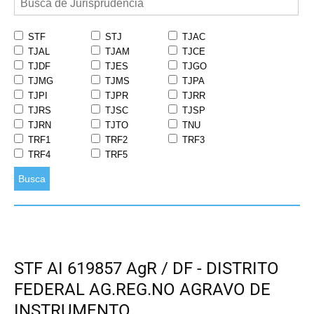
STF
STJ
TJAC
TJAL
TJAM
TJCE
TJDF
TJES
TJGO
TJMG
TJMS
TJPA
TJPI
TJPR
TJRR
TJRS
TJSC
TJSP
TJRN
TJTO
TNU
TRF1
TRF2
TRF3
TRF4
TRF5
Busca
STF AI 619857 AgR / DF - DISTRITO
FEDERAL AG.REG.NO AGRAVO DE
INSTRUMENTO