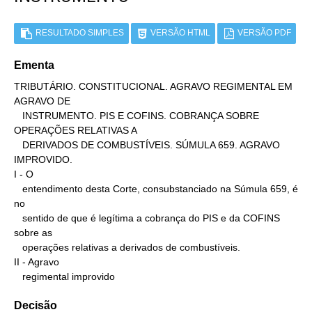
RESULTADO SIMPLES
VERSÃO HTML
VERSÃO PDF
Ementa
TRIBUTÁRIO. CONSTITUCIONAL. AGRAVO REGIMENTAL EM 
AGRAVO DE

   INSTRUMENTO. PIS E COFINS. COBRANÇA SOBRE 
OPERAÇÕES RELATIVAS A

   DERIVADOS DE COMBUSTÍVEIS. SÚMULA 659. AGRAVO 
IMPROVIDO.

I - O

   entendimento desta Corte, consubstanciado na Súmula 659, é 
no

   sentido de que é legítima a cobrança do PIS e da COFINS 
sobre as

   operações relativas a derivados de combustíveis.

II - Agravo

   regimental improvido
Decisão