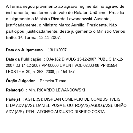
A Turma negou provimento ao agravo regimental no agravo de
instrumento, nos termos do voto do Relator. Unânime. Presidiu
o julgamento o Ministro Ricardo Lewandowski. Ausente,
justificadamente, o Ministro Marco Aurélio, Presidente. Não
participou, justificadamente, deste julgamento o Ministro Carlos
Britto. 1ª. Turma, 13.11.2007.
Data do Julgamento
:
13/11/2007
Data da Publicação
:
DJe-162 DIVULG 13-12-2007 PUBLIC 14-12-
2007 DJ 14-12-2007 PP-00060 EMENT VOL-02303-08 PP-01554
LEXSTF v. 30, n. 353, 2008, p. 154-157
Órgão Julgador
:
Primeira Turma
Relator(a)
:
Min. RICARDO LEWANDOWSKI
Parte(s)
:
AGTE.(S): DISPLAN COMÉRCIO DE COMBUSTÍVEIS
LTDA ADV.(A/S): DANIEL PUGA E OUTRO(A/S) AGDO.(A/S): UNIÃO
ADV.(A/S): PFN - AFONSO AUGUSTO RIBEIRO COSTA