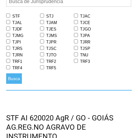
STF
STJ
TJAC
TJAL
TJAM
TJCE
TJDF
TJES
TJGO
TJMG
TJMS
TJPA
TJPI
TJPR
TJRR
TJRS
TJSC
TJSP
TJRN
TJTO
TNU
TRF1
TRF2
TRF3
TRF4
TRF5
Busca
STF AI 620020 AgR / GO - GOIÁS
AG.REG.NO AGRAVO DE
INSTRUMENTO