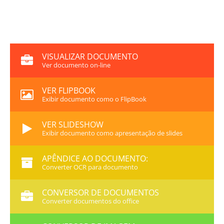
VISUALIZAR DOCUMENTO
Ver documento on-line
VER FLIPBOOK
Exibir documento como o FlipBook
VER SLIDESHOW
Exibir documento como apresentação de slides
APÊNDICE AO DOCUMENTO:
Converter OCR para documento
CONVERSOR DE DOCUMENTOS
Converter documentos do office