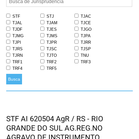
STF
STJ
TJAC
TJAL
TJAM
TJCE
TJDF
TJES
TJGO
TJMG
TJMS
TJPA
TJPI
TJPR
TJRR
TJRS
TJSC
TJSP
TJRN
TJTO
TNU
TRF1
TRF2
TRF3
TRF4
TRF5
Busca
STF AI 620504 AgR / RS - RIO
GRANDE DO SUL AG.REG.NO
AGRAVO DE INSTRUMENTO