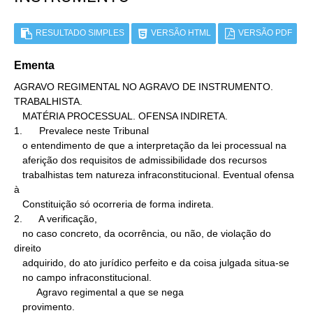
RESULTADO SIMPLES
VERSÃO HTML
VERSÃO PDF
Ementa
AGRAVO REGIMENTAL NO AGRAVO DE INSTRUMENTO. 
TRABALHISTA.

   MATÉRIA PROCESSUAL. OFENSA INDIRETA.

1.      Prevalece neste Tribunal

   o entendimento de que a interpretação da lei processual na

   aferição dos requisitos de admissibilidade dos recursos

   trabalhistas tem natureza infraconstitucional. Eventual ofensa 
à

   Constituição só ocorreria de forma indireta.

2.      A verificação,

   no caso concreto, da ocorrência, ou não, de violação do 
direito

   adquirido, do ato jurídico perfeito e da coisa julgada situa-se

   no campo infraconstitucional.

        Agravo regimental a que se nega

   provimento.