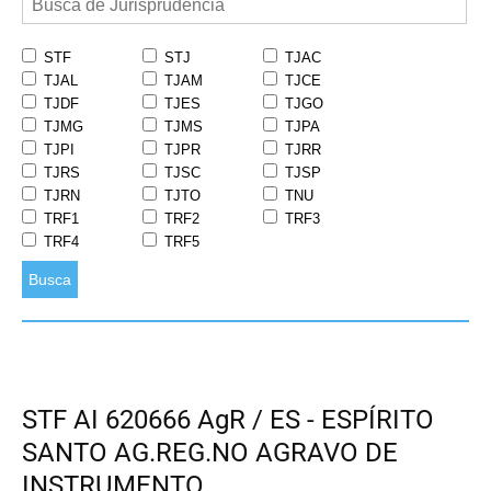
STF
STJ
TJAC
TJAL
TJAM
TJCE
TJDF
TJES
TJGO
TJMG
TJMS
TJPA
TJPI
TJPR
TJRR
TJRS
TJSC
TJSP
TJRN
TJTO
TNU
TRF1
TRF2
TRF3
TRF4
TRF5
Busca
STF AI 620666 AgR / ES - ESPÍRITO
SANTO AG.REG.NO AGRAVO DE
INSTRUMENTO