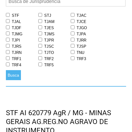
STF
STJ
TJAC
TJAL
TJAM
TJCE
TJDF
TJES
TJGO
TJMG
TJMS
TJPA
TJPI
TJPR
TJRR
TJRS
TJSC
TJSP
TJRN
TJTO
TNU
TRF1
TRF2
TRF3
TRF4
TRF5
Busca
STF AI 620779 AgR / MG - MINAS
GERAIS AG.REG.NO AGRAVO DE
INSTRUMENTO