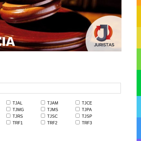
TJAL
TJAM
TJCE
TJMG
TJMS
TJPA
TJRS
TJSC
TJSP
TRF1
TRF2
TRF3