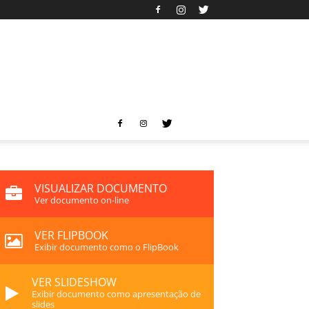
VISUALIZAR DOCUMENTO
Ver documento on-line
VER FLIPBOOK
Exibir documento como o FlipBook
VER SLIDESHOW
Exibir documento como apresentação de
slides