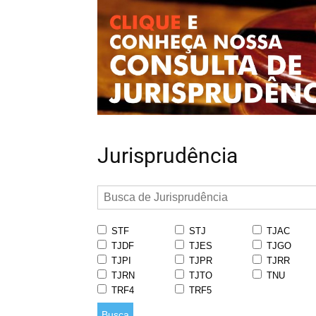
Jurisprudência
STF
STJ
TJAC
TJDF
TJES
TJGO
TJPI
TJPR
TJRR
TJRN
TJTO
TNU
TRF4
TRF5
Busca