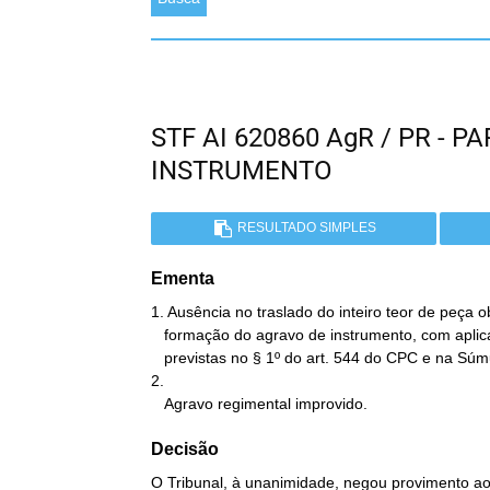
STF AI 620860 AgR / PR -
INSTRUMENTO
RESULTADO SIMPLES
Ementa
1. Ausência no traslado do inteiro teor de peça ob
   formação do agravo de instrumento, com aplicação das disposições

   previstas no § 1º do art. 544 do CPC e na Súmula STF nº 288.

2.

   Agravo regimental improvido.
Decisão
O Tribunal, à unanimidade, negou provimento ao 