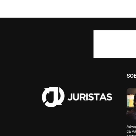
SO
Advog
da Pa