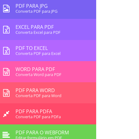
PDF PARA JPG
Converta PDF para JPG
EXCEL PARA PDF
Converta Excel para PDF
PDF TO EXCEL
Converta PDF para Excel
WORD PARA PDF
Converta Word para PDF
PDF PARA WORD
Converta PDF para Word
PDF PARA PDFA
Converta PDF para PDFa
PDF PARA O WEBFORM
Editar formulário em PDF