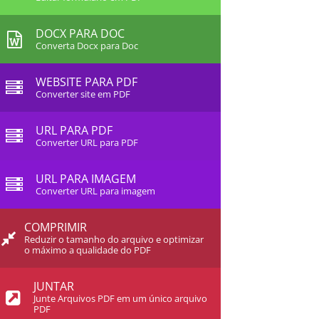
DOCX PARA DOC
Converta Docx para Doc
WEBSITE PARA PDF
Converter site em PDF
URL PARA PDF
Converter URL para PDF
URL PARA IMAGEM
Converter URL para imagem
COMPRIMIR
Reduzir o tamanho do arquivo e optimizar
o máximo a qualidade do PDF
JUNTAR
Junte Arquivos PDF em um único arquivo
PDF