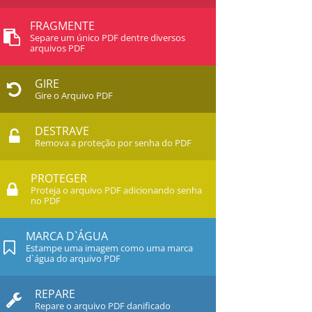
FRAGMENTE
Separe um único PDF dentre diversos
arquivos PDF
GIRE
Gire o Arquivo PDF
DESTRAVE
Remova a proteção por senha do PDF
PROTEGER
Proteja o arquivo PDF adicionando senha
no PDF
MARCA D`ÁGUA
Estampe uma imagem como uma marca
d`água do arquivo PDF
REPARE
Repare o arquivo PDF danificado