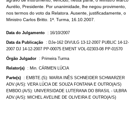
agravo de instrumento; vencido, nesta parte, o Ministro Marco
Aurélio, Presidente. Por unanimidade, lhe negou provimento,
nos termos do voto da Relatora. Ausente, justificadamente, o
Ministro Carlos Britto. 1ª. Turma, 16.10.2007.
Data do Julgamento
:
16/10/2007
Data da Publicação
:
DJe-162 DIVULG 13-12-2007 PUBLIC 14-12-
2007 DJ 14-12-2007 PP-00075 EMENT VOL-02303-08 PP-01570
Órgão Julgador
:
Primeira Turma
Relator(a)
:
Min. CÁRMEN LÚCIA
Parte(s)
:
EMBTE.(S): MARIA INÊS SCHNEIDER SCHWARZER
ADV.(A/S): VERA LÚCIA DE SOUZA FONTANA E OUTRO(A/S)
EMBDO.(A/S): UNIVERSIDADE LUTERANA DO BRASIL - ULBRA
ADV.(A/S): MICHEL AVELINE DE OLIVEIRA E OUTRO(A/S)