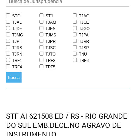
STF
STJ
TJAC
TJAL
TJAM
TJCE
TJDF
TJES
TJGO
TJMG
TJMS
TJPA
TJPI
TJPR
TJRR
TJRS
TJSC
TJSP
TJRN
TJTO
TNU
TRF1
TRF2
TRF3
TRF4
TRF5
Busca
STF AI 621508 ED / RS - RIO GRANDE
DO SUL EMB.DECL.NO AGRAVO DE
INSTRUMENTO