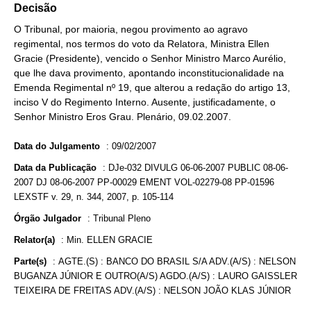
Decisão
O Tribunal, por maioria, negou provimento ao agravo
regimental, nos termos do voto da Relatora, Ministra Ellen
Gracie (Presidente), vencido o Senhor Ministro Marco Aurélio,
que lhe dava provimento, apontando inconstitucionalidade na
Emenda Regimental nº 19, que alterou a redação do artigo 13,
inciso V do Regimento Interno. Ausente, justificadamente, o
Senhor Ministro Eros Grau. Plenário, 09.02.2007.
Data do Julgamento
:
09/02/2007
Data da Publicação
:
DJe-032 DIVULG 06-06-2007 PUBLIC 08-06-
2007 DJ 08-06-2007 PP-00029 EMENT VOL-02279-08 PP-01596
LEXSTF v. 29, n. 344, 2007, p. 105-114
Órgão Julgador
:
Tribunal Pleno
Relator(a)
:
Min. ELLEN GRACIE
Parte(s)
:
AGTE.(S) : BANCO DO BRASIL S/A ADV.(A/S) : NELSON
BUGANZA JÚNIOR E OUTRO(A/S) AGDO.(A/S) : LAURO GAISSLER
TEIXEIRA DE FREITAS ADV.(A/S) : NELSON JOÃO KLAS JÚNIOR