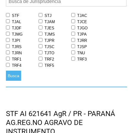
STF
STJ
TJAC
TJAL
TJAM
TJCE
TJDF
TJES
TJGO
TJMG
TJMS
TJPA
TJPI
TJPR
TJRR
TJRS
TJSC
TJSP
TJRN
TJTO
TNU
TRF1
TRF2
TRF3
TRF4
TRF5
Busca
STF AI 621641 AgR / PR - PARANÁ
AG.REG.NO AGRAVO DE
INSTRUMENTO