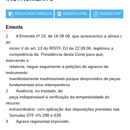
RESULTADO SIMPLES
VERSÃO HTML
VERSÃO PDF
Ementa
1.      A Emenda nº 19, de 16.08.06, que acrescentou a alínea c 
ao

   inciso V do art. 13 do RISTF, DJ de 22.08.06, legitimou a

   competência da  Presidência desta Corte para que, 
exercendo a

   relatoria, negue seguimento a petições de agravos de 
instrumento

   manifestamente inadmissíveis porque desprovidos de peças

   fundamentais e/ou intempestivos.

2.      Ausência, no traslado, de

   peça indispensável à verificação da tempestividade do 
recurso

   extraordinário, com aplicação das disposições previstas nas

   Súmulas STF nºs 288 e 639.

3.      Agravo regimental improvido.