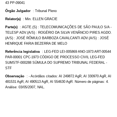
43 PP-09041
Órgão Julgador
:
Tribunal Pleno
Relator(a)
:
Min. ELLEN GRACIE
Parte(s)
:
AGTE.(S) : TELECOMUNICAÇÕES DE SÃO PAULO S/A -
TELESP ADV.(A/S) : ROGÉRIO DA SILVA VENÂNCIO PIRES AGDO.
(A/S) : JOSÉ RÔMULO BARBOZA CAVALCANTI ADV.(A/S) : JOSÉ
HENRIQUE FARIA BEZERRA DE MELO
Referência legislativa
:
LEG-FED LEI-005869 ANO-1973 ART-00544
PAR-00001 CPC-1973 CÓDIGO DE PROCESSO CIVIL LEG-FED
SUMSTF-000288 SÚMULA DO SUPREMO TRIBUNAL FEDERAL -
STF
Observação
:
- Acórdãos citados: AI 249872 AgR, AI 330970 AgR, AI
481531 AgR, AI 490513 AgR, AI 554630 AgR. Número de páginas: 4.
Análise: 03/05/2007, NAL.