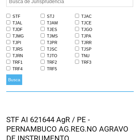
STF
STJ
TJAC
TJAL
TJAM
TJCE
TJDF
TJES
TJGO
TJMG
TJMS
TJPA
TJPI
TJPR
TJRR
TJRS
TJSC
TJSP
TJRN
TJTO
TNU
TRF1
TRF2
TRF3
TRF4
TRF5
Busca
STF AI 621644 AgR / PE -
PERNAMBUCO AG.REG.NO AGRAVO
DE INSTRUMENTO