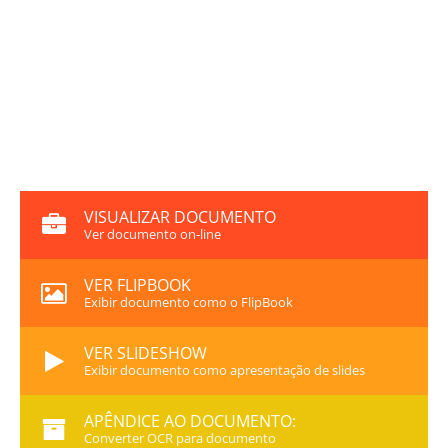
VISUALIZAR DOCUMENTO
Ver documento on-line
VER FLIPBOOK
Exibir documento como o FlipBook
VER SLIDESHOW
Exibir documento como apresentação de slides
APÊNDICE AO DOCUMENTO:
Converter OCR para documento