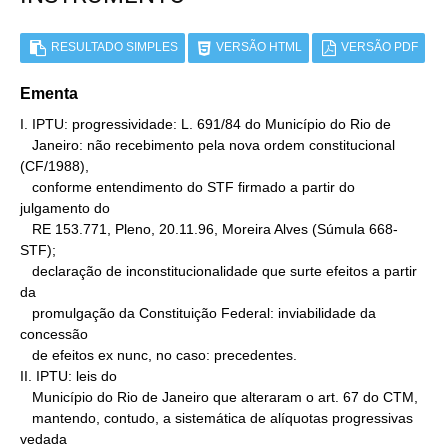
RESULTADO SIMPLES
VERSÃO HTML
VERSÃO PDF
Ementa
I. IPTU: progressividade: L. 691/84 do Município do Rio de

   Janeiro: não recebimento pela nova ordem constitucional 
(CF/1988),

   conforme entendimento do STF firmado a partir do 
julgamento do

   RE 153.771, Pleno, 20.11.96, Moreira Alves (Súmula 668-
STF);

   declaração de inconstitucionalidade que surte efeitos a partir 
da

   promulgação da Constituição Federal: inviabilidade da 
concessão

   de efeitos ex nunc, no caso: precedentes.

II. IPTU: leis do

   Município do Rio de Janeiro que alteraram o art. 67 do CTM,

   mantendo, contudo, a sistemática de alíquotas progressivas 
vedada
