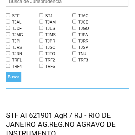
STF
STJ
TJAC
TJAL
TJAM
TJCE
TJDF
TJES
TJGO
TJMG
TJMS
TJPA
TJPI
TJPR
TJRR
TJRS
TJSC
TJSP
TJRN
TJTO
TNU
TRF1
TRF2
TRF3
TRF4
TRF5
Busca
STF AI 621901 AgR / RJ - RIO DE
JANEIRO AG.REG.NO AGRAVO DE
INSTRUMENTO