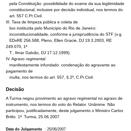
   pela Constituição: possibilidade do exame da sua legitimidade

   constitucional, inclusive por decisão individual, nos termos do

   art. 557 C.Pr.Civil.

III. Taxa de limpeza pública e coleta de

   lixo instituída pelo Município do Rio de Janeiro:

   inconstitucionalidade, conforme a jurisprudência do STF (v.g.

   EDvRE 256.588, Pleno, Ellen Gracie, DJ 19.3.2003, RE 
249.070, 1ª

   T., Ilmar Galvão, DJ 17.12.1999).

IV. Agravo regimental

   manifestamente infundado: condenação do agravante ao 
pagamento de

   multa, nos termos do art. 557, § 2º, C.Pr.Civil.
Decisão
A Turma negou provimento ao agravo regimental no agravo de
instrumento, nos termos do voto do Relator. Unânime. Não
participou, justificadamente, deste julgamento o Ministro Carlos
Britto. 1ª. Turma, 25.06.2007.
Data do Julgamento
:
25/06/2007