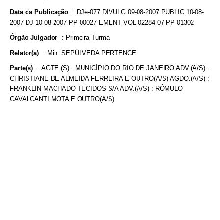
Data da Publicação
:
DJe-077 DIVULG 09-08-2007 PUBLIC 10-08-
2007 DJ 10-08-2007 PP-00027 EMENT VOL-02284-07 PP-01302
Órgão Julgador
:
Primeira Turma
Relator(a)
:
Min. SEPÚLVEDA PERTENCE
Parte(s)
:
AGTE.(S) : MUNICÍPIO DO RIO DE JANEIRO ADV.(A/S) :
CHRISTIANE DE ALMEIDA FERREIRA E OUTRO(A/S) AGDO.(A/S) :
FRANKLIN MACHADO TECIDOS S/A ADV.(A/S) : RÔMULO
CAVALCANTI MOTA E OUTRO(A/S)