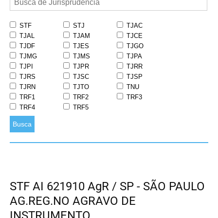
STF
STJ
TJAC
TJAL
TJAM
TJCE
TJDF
TJES
TJGO
TJMG
TJMS
TJPA
TJPI
TJPR
TJRR
TJRS
TJSC
TJSP
TJRN
TJTO
TNU
TRF1
TRF2
TRF3
TRF4
TRF5
Busca
STF AI 621910 AgR / SP - SÃO PAULO
AG.REG.NO AGRAVO DE
INSTRUMENTO