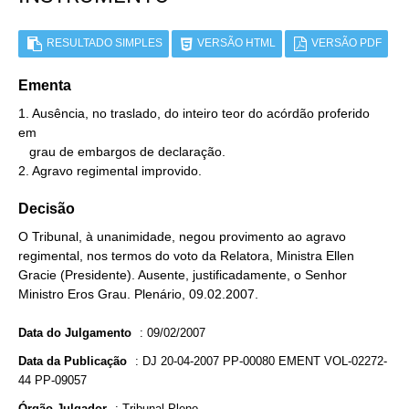
RESULTADO SIMPLES
VERSÃO HTML
VERSÃO PDF
Ementa
1. Ausência, no traslado, do inteiro teor do acórdão proferido 
em

   grau de embargos de declaração.

2. Agravo regimental improvido.
Decisão
O Tribunal, à unanimidade, negou provimento ao agravo
regimental, nos termos do voto da Relatora, Ministra Ellen
Gracie (Presidente). Ausente, justificadamente, o Senhor
Ministro Eros Grau. Plenário, 09.02.2007.
Data do Julgamento
:
09/02/2007
Data da Publicação
:
DJ 20-04-2007 PP-00080 EMENT VOL-02272-
44 PP-09057
Órgão Julgador
:
Tribunal Pleno