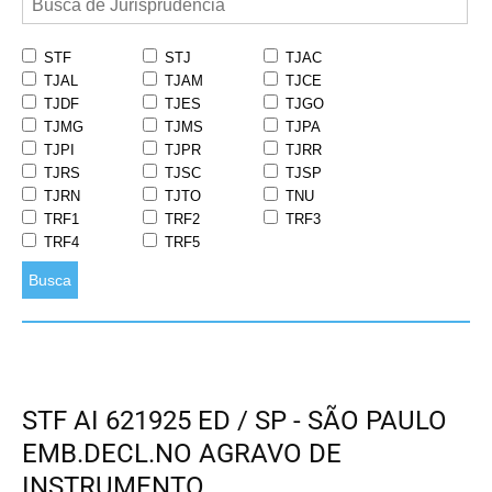
STF
STJ
TJAC
TJAL
TJAM
TJCE
TJDF
TJES
TJGO
TJMG
TJMS
TJPA
TJPI
TJPR
TJRR
TJRS
TJSC
TJSP
TJRN
TJTO
TNU
TRF1
TRF2
TRF3
TRF4
TRF5
Busca
STF AI 621925 ED / SP - SÃO PAULO
EMB.DECL.NO AGRAVO DE
INSTRUMENTO