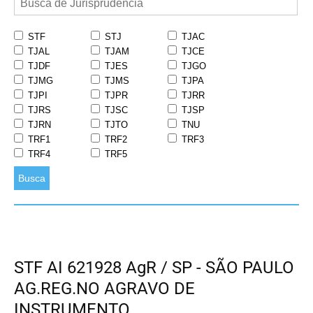
STF
STJ
TJAC
TJAL
TJAM
TJCE
TJDF
TJES
TJGO
TJMG
TJMS
TJPA
TJPI
TJPR
TJRR
TJRS
TJSC
TJSP
TJRN
TJTO
TNU
TRF1
TRF2
TRF3
TRF4
TRF5
Busca
STF AI 621928 AgR / SP - SÃO PAULO
AG.REG.NO AGRAVO DE
INSTRUMENTO