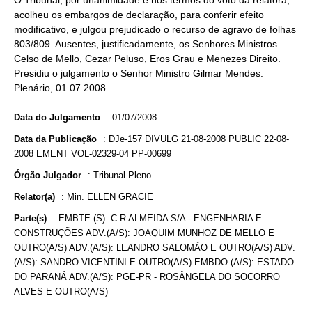
O Tribunal, por unanimidade e nos termos do voto da relatora,
acolheu os embargos de declaração, para conferir efeito
modificativo, e julgou prejudicado o recurso de agravo de folhas
803/809. Ausentes, justificadamente, os Senhores Ministros
Celso de Mello, Cezar Peluso, Eros Grau e Menezes Direito.
Presidiu o julgamento o Senhor Ministro Gilmar Mendes.
Plenário, 01.07.2008.
Data do Julgamento
:
01/07/2008
Data da Publicação
:
DJe-157 DIVULG 21-08-2008 PUBLIC 22-08-
2008 EMENT VOL-02329-04 PP-00699
Órgão Julgador
:
Tribunal Pleno
Relator(a)
:
Min. ELLEN GRACIE
Parte(s)
:
EMBTE.(S): C R ALMEIDA S/A - ENGENHARIA E
CONSTRUÇÕES ADV.(A/S): JOAQUIM MUNHOZ DE MELLO E
OUTRO(A/S) ADV.(A/S): LEANDRO SALOMÃO E OUTRO(A/S) ADV.
(A/S): SANDRO VICENTINI E OUTRO(A/S) EMBDO.(A/S): ESTADO
DO PARANÁ ADV.(A/S): PGE-PR - ROSÂNGELA DO SOCORRO
ALVES E OUTRO(A/S)