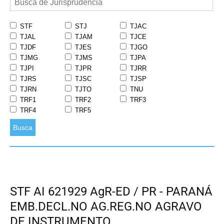
STF
STJ
TJAC
TJAL
TJAM
TJCE
TJDF
TJES
TJGO
TJMG
TJMS
TJPA
TJPI
TJPR
TJRR
TJRS
TJSC
TJSP
TJRN
TJTO
TNU
TRF1
TRF2
TRF3
TRF4
TRF5
Busca
STF AI 621929 AgR-ED / PR - PARANÁ
EMB.DECL.NO AG.REG.NO AGRAVO
DE INSTRUMENTO