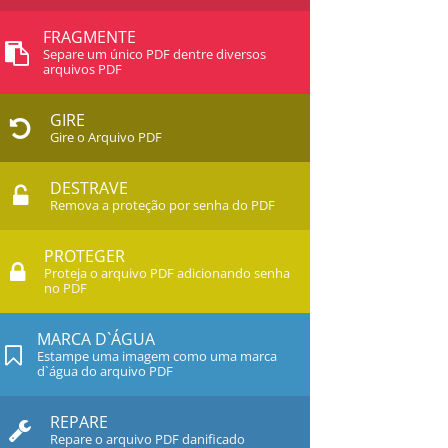
FRAGMENTE
Separe um único PDF dentre diversos
arquivos PDF
GIRE
Gire o Arquivo PDF
DESTRAVE
Remova a proteção por senha do PDF
PROTEGER
Proteja o arquivo PDF adicionando senha
no PDF
MARCA D`ÁGUA
Estampe uma imagem como uma marca
d`água do arquivo PDF
REPARE
Repare o arquivo PDF danificado