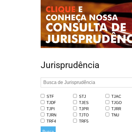
Jurisprudência
STF
STJ
TJAC
TJDF
TJES
TJGO
TJPI
TJPR
TJRR
TJRN
TJTO
TNU
TRF4
TRF5
Busca