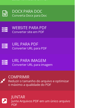
DOCX PARA DOC
Converta Docx para Doc
WEBSITE PARA PDF
Converter site em PDF
URL PARA PDF
Converter URL para PDF
URL PARA IMAGEM
Converter URL para imagem
COMPRIMIR
Reduzir o tamanho do arquivo e optimizar
o máximo a qualidade do PDF
JUNTAR
Junte Arquivos PDF em um único arquivo
PDF