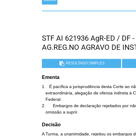
STF AI 621936 AgR-ED / DF
AG.REG.NO AGRAVO DE IN
RESULTADO SIMPLES
Ementa
1.   É pacífica a jurisprudência desta Corte ao nã
   extraordinária, alegação de ofensa indireta à Constituição

   Federal.

2.      Embargos de declaração rejeitados por não
   omissão a suprir.
Decisão
A Turma, a unanimidade, rejeitou os embargos d