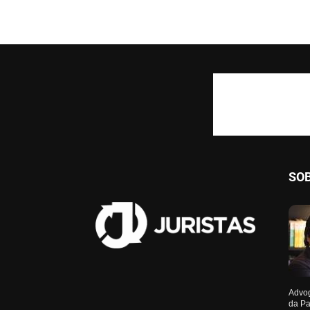
SO
Advog
da Pa