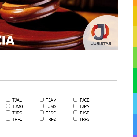
TJAL
TJAM
TJCE
TJMG
TJMS
TJPA
TJRS
TJSC
TJSP
TRF1
TRF2
TRF3