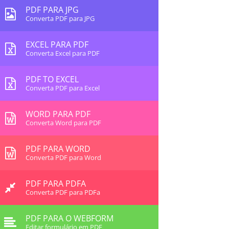
PDF PARA JPG
Converta PDF para JPG
EXCEL PARA PDF
Converta Excel para PDF
PDF TO EXCEL
Converta PDF para Excel
WORD PARA PDF
Converta Word para PDF
PDF PARA WORD
Converta PDF para Word
PDF PARA PDFA
Converta PDF para PDFa
PDF PARA O WEBFORM
Editar formulário em PDF