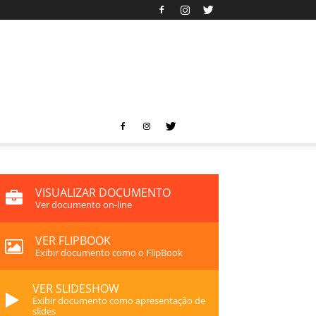
VISUALIZAR DOCUMENTO
Ver documento on-line
VER FLIPBOOK
Exibir documento como o FlipBook
VER SLIDESHOW
Exibir documento como apresentação de
slides