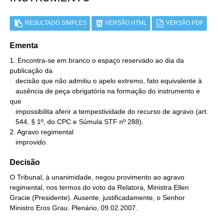
RESULTADO SIMPLES
VERSÃO HTML
VERSÃO PDF
Ementa
1. Encontra-se em branco o espaço reservado ao dia da 
publicação da

   decisão que não admitiu o apelo extremo, fato equivalente à

   ausência de peça obrigatória na formação do instrumento e 
que

   impossibilita aferir a tempestividade do recurso de agravo (art.

   544, § 1º, do CPC e Súmula STF nº 288).

2. Agravo regimental

   improvido.
Decisão
O Tribunal, à unanimidade, negou provimento ao agravo
regimental, nos termos do voto da Relatora, Ministra Ellen
Gracie (Presidente). Ausente, justificadamente, o Senhor
Ministro Eros Grau. Plenário, 09.02.2007.