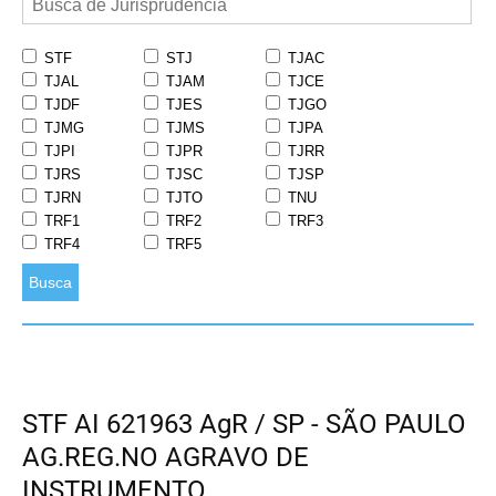
STF
STJ
TJAC
TJAL
TJAM
TJCE
TJDF
TJES
TJGO
TJMG
TJMS
TJPA
TJPI
TJPR
TJRR
TJRS
TJSC
TJSP
TJRN
TJTO
TNU
TRF1
TRF2
TRF3
TRF4
TRF5
Busca
STF AI 621963 AgR / SP - SÃO PAULO
AG.REG.NO AGRAVO DE
INSTRUMENTO