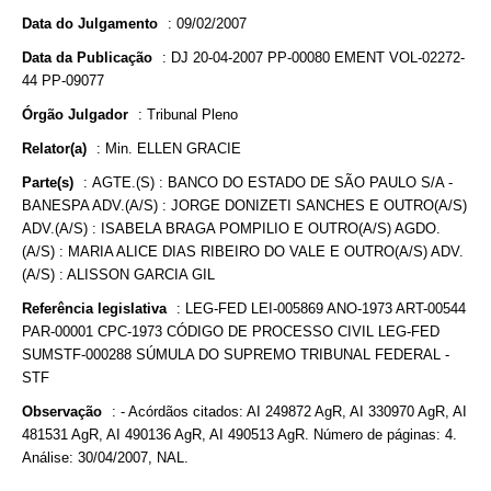
Data do Julgamento
:
09/02/2007
Data da Publicação
:
DJ 20-04-2007 PP-00080 EMENT VOL-02272-
44 PP-09077
Órgão Julgador
:
Tribunal Pleno
Relator(a)
:
Min. ELLEN GRACIE
Parte(s)
:
AGTE.(S) : BANCO DO ESTADO DE SÃO PAULO S/A -
BANESPA ADV.(A/S) : JORGE DONIZETI SANCHES E OUTRO(A/S)
ADV.(A/S) : ISABELA BRAGA POMPILIO E OUTRO(A/S) AGDO.
(A/S) : MARIA ALICE DIAS RIBEIRO DO VALE E OUTRO(A/S) ADV.
(A/S) : ALISSON GARCIA GIL
Referência legislativa
:
LEG-FED LEI-005869 ANO-1973 ART-00544
PAR-00001 CPC-1973 CÓDIGO DE PROCESSO CIVIL LEG-FED
SUMSTF-000288 SÚMULA DO SUPREMO TRIBUNAL FEDERAL -
STF
Observação
:
- Acórdãos citados: AI 249872 AgR, AI 330970 AgR, AI
481531 AgR, AI 490136 AgR, AI 490513 AgR. Número de páginas: 4.
Análise: 30/04/2007, NAL.