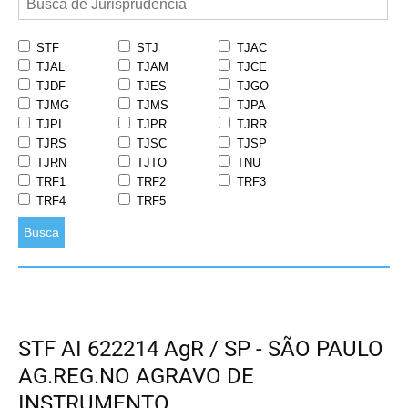
STF
STJ
TJAC
TJAL
TJAM
TJCE
TJDF
TJES
TJGO
TJMG
TJMS
TJPA
TJPI
TJPR
TJRR
TJRS
TJSC
TJSP
TJRN
TJTO
TNU
TRF1
TRF2
TRF3
TRF4
TRF5
Busca
STF AI 622214 AgR / SP - SÃO PAULO
AG.REG.NO AGRAVO DE
INSTRUMENTO