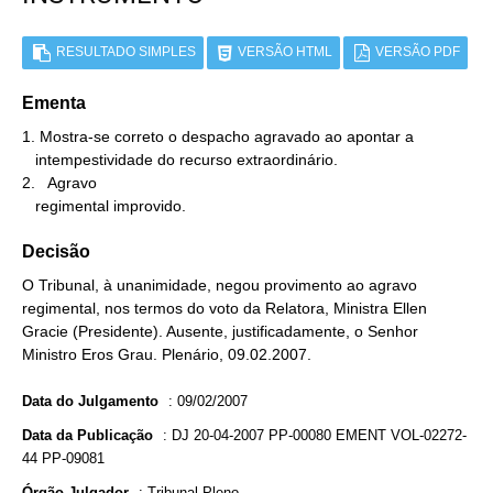
RESULTADO SIMPLES
VERSÃO HTML
VERSÃO PDF
Ementa
1. Mostra-se correto o despacho agravado ao apontar a

   intempestividade do recurso extraordinário.

2.   Agravo

   regimental improvido.
Decisão
O Tribunal, à unanimidade, negou provimento ao agravo
regimental, nos termos do voto da Relatora, Ministra Ellen
Gracie (Presidente). Ausente, justificadamente, o Senhor
Ministro Eros Grau. Plenário, 09.02.2007.
Data do Julgamento
:
09/02/2007
Data da Publicação
:
DJ 20-04-2007 PP-00080 EMENT VOL-02272-
44 PP-09081
Órgão Julgador
:
Tribunal Pleno