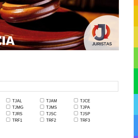
TJAL
TJAM
TJCE
TJMG
TJMS
TJPA
TJRS
TJSC
TJSP
TRF1
TRF2
TRF3