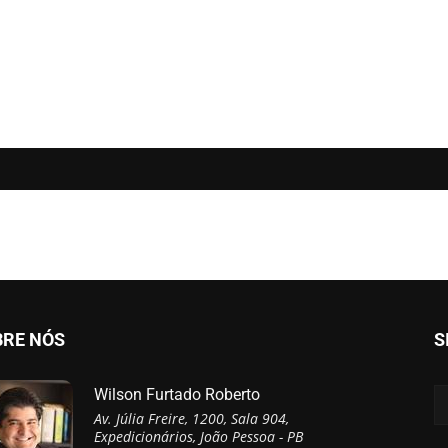
BRE NÓS
S
Wilson Furtado Roberto
Av. Júlia Freire, 1200, Sala 904,
Expedicionários, João Pessoa - PB