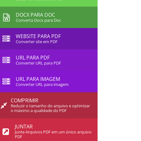
DOCX PARA DOC
Converta Docx para Doc
WEBSITE PARA PDF
Converter site em PDF
URL PARA PDF
Converter URL para PDF
URL PARA IMAGEM
Converter URL para imagem
COMPRIMIR
Reduzir o tamanho do arquivo e optimizar
o máximo a qualidade do PDF
JUNTAR
Junte Arquivos PDF em um único arquivo
PDF