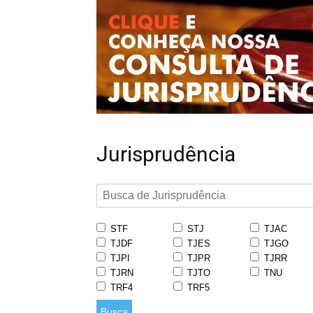
Jurisprudência
STF
STJ
TJAC
TJDF
TJES
TJGO
TJPI
TJPR
TJRR
TJRN
TJTO
TNU
TRF4
TRF5
Busca