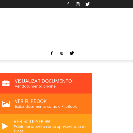
VISUALIZAR DOCUMENTO
Ver documento on-line
VER FLIPBOOK
Exibir documento como o FlipBook
VER SLIDESHOW
Exibir documento como apresentação de
slides