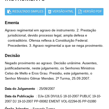
RESULTADO SIMPLES
VERSÃO HTML
VERSÃO PDF
Ementa
Agravo regimental em agravo de instrumento. 2. Prestação

   jurisdicional, devido processo legal, ampla defesa e

   contraditório. Ofensa reflexa à Constituição Federal.

   Precedentes. 3. Agravo regimental a que se nega provimento.
Decisão
Negado provimento ao agravo. Decisão unânime. Ausentes,
justificadamente, neste julgamento, os Senhores Ministros
Celso de Mello e Eros Grau. Presidiu, este julgamento, o
Senhor Ministro Gilmar Mendes. 2ª Turma, 25.09.2007.
Data do Julgamento
:
25/09/2007
Data da Publicação
:
DJe-126 DIVULG 18-10-2007 PUBLIC 19-10-
2007 DJ 19-10-2007 PP-00082 EMENT VOL-02294-05 PP-01080
Órgão Julgador
:
Segunda Turma