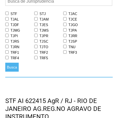
STF
STJ
TJAC
TJAL
TJAM
TJCE
TJDF
TJES
TJGO
TJMG
TJMS
TJPA
TJPI
TJPR
TJRR
TJRS
TJSC
TJSP
TJRN
TJTO
TNU
TRF1
TRF2
TRF3
TRF4
TRF5
Busca
STF AI 622415 AgR / RJ - RIO DE
JANEIRO AG.REG.NO AGRAVO DE
INSTRUMENTO