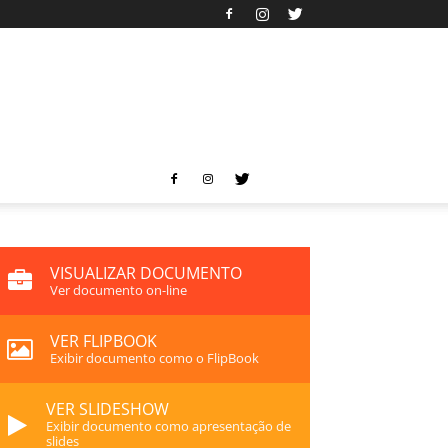
VISUALIZAR DOCUMENTO
Ver documento on-line
VER FLIPBOOK
Exibir documento como o FlipBook
VER SLIDESHOW
Exibir documento como apresentação de
slides