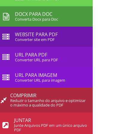
DOCX PARA DOC
Converta Docx para Doc
WEBSITE PARA PDF
Converter site em PDF
URL PARA PDF
Converter URL para PDF
URL PARA IMAGEM
Converter URL para imagem
COMPRIMIR
Reduzir o tamanho do arquivo e optimizar
o máximo a qualidade do PDF
JUNTAR
Junte Arquivos PDF em um único arquivo
PDF