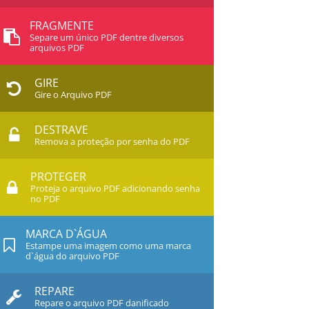
FRAGMENTE
Separe um único PDF dentre diversos
arquivos PDF
GIRE
Gire o Arquivo PDF
DESTRAVE
Remova a proteção por senha do PDF
PROTEGER
Proteja o arquivo PDF adicionando senha
no PDF
MARCA D`ÁGUA
Estampe uma imagem como uma marca
d`água do arquivo PDF
REPARE
Repare o arquivo PDF danificado