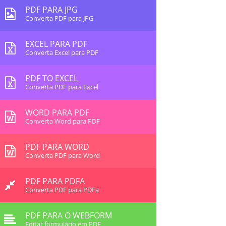
PDF PARA JPG
Converta PDF para JPG
EXCEL PARA PDF
Converta Excel para PDF
PDF TO EXCEL
Converta PDF para Excel
WORD PARA PDF
Converta Word para PDF
PDF PARA WORD
Converta PDF para Word
PDF PARA PDFA
Converta PDF para PDFa
PDF PARA O WEBFORM
Editar formulário em PDF