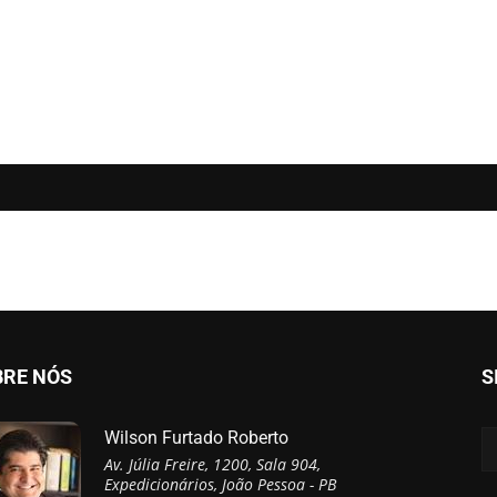
BRE NÓS
S
Wilson Furtado Roberto
Av. Júlia Freire, 1200, Sala 904,
Expedicionários, João Pessoa - PB