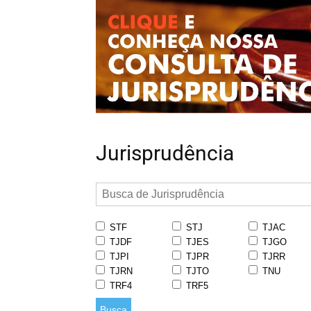
Jurisprudência
STF
STJ
TJAC
TJDF
TJES
TJGO
TJPI
TJPR
TJRR
TJRN
TJTO
TNU
TRF4
TRF5
Busca