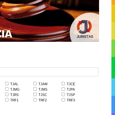
TJAL
TJAM
TJCE
TJMG
TJMS
TJPA
TJRS
TJSC
TJSP
TRF1
TRF2
TRF3