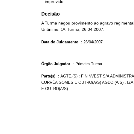
   improvido.
Decisão
A Turma negou provimento ao agravo regimental 
Unânime. 1ª. Turma, 26.04.2007.
Data do Julgamento
:
26/04/2007
Órgão Julgador
:
Primeira Turma
Parte(s)
:
AGTE.(S) : FININVEST S/A ADMINIST
CORRÊA GOMES E OUTRO(A/S) AGDO.(A/S) : IZA
E OUTRO(A/S)