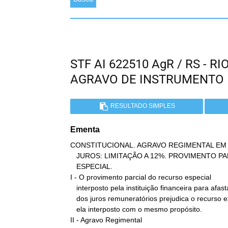
STF AI 622510 AgR / RS - 
AGRAVO DE INSTRUMENTO
RESULTADO SIMPLES
Ementa
CONSTITUCIONAL. AGRAVO REGIMENTAL EM 
   JUROS: LIMITAÇÃO A 12%. PROVIMENTO PARCIAL DO RECURSO

   ESPECIAL.

I - O provimento parcial do recurso especial

   interposto pela instituição financeira para afastar a limitação

   dos juros remuneratórios prejudica o recurso extraordinário por

   ela interposto com o mesmo propósito.

II - Agravo Regimental
