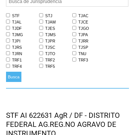
STF
STJ
TJAC
TJAL
TJAM
TJCE
TJDF
TJES
TJGO
TJMG
TJMS
TJPA
TJPI
TJPR
TJRR
TJRS
TJSC
TJSP
TJRN
TJTO
TNU
TRF1
TRF2
TRF3
TRF4
TRF5
Busca
STF AI 622631 AgR / DF - DISTRITO
FEDERAL AG.REG.NO AGRAVO DE
INSTRUMENTO