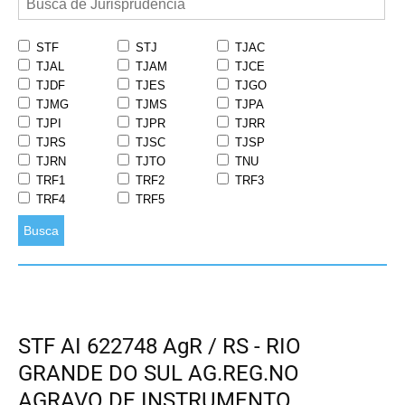
STF
STJ
TJAC
TJAL
TJAM
TJCE
TJDF
TJES
TJGO
TJMG
TJMS
TJPA
TJPI
TJPR
TJRR
TJRS
TJSC
TJSP
TJRN
TJTO
TNU
TRF1
TRF2
TRF3
TRF4
TRF5
Busca
STF AI 622748 AgR / RS - RIO
GRANDE DO SUL AG.REG.NO
AGRAVO DE INSTRUMENTO