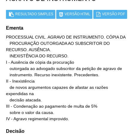
RESULTADO SIMPLES
VERSÃO HTML
VERSÃO PDF
Ementa
PROCESSUAL CIVIL. AGRAVO DE INSTRUMENTO. CÓPIA DA

   PROCURAÇÃO OUTORGADA AO SUBSCRITOR DO 
RECURSO. AUSÊNCIA.

   INEXISTÊNCIA DO RECURSO.

I - Ausência de cópia da procuração

   outorgada ao advogado subscritor da petição de agravo de

   instrumento. Recurso inexistente. Precedentes.

II - Inexistência

   de novos argumentos capazes de afastar as razões 
expendidas na

   decisão atacada.

III - Condenação ao pagamento de multa de 5%

   sobre o valor da causa.

IV - Agravo regimental improvido.
Decisão