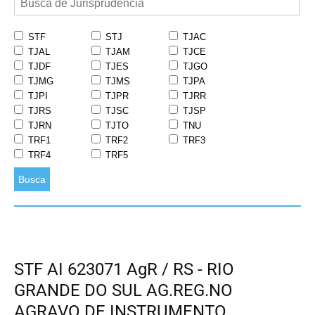
STF
STJ
TJAC
TJAL
TJAM
TJCE
TJDF
TJES
TJGO
TJMG
TJMS
TJPA
TJPI
TJPR
TJRR
TJRS
TJSC
TJSP
TJRN
TJTO
TNU
TRF1
TRF2
TRF3
TRF4
TRF5
Busca
STF AI 623071 AgR / RS - RIO
GRANDE DO SUL AG.REG.NO
AGRAVO DE INSTRUMENTO