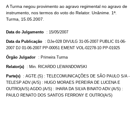
A Turma negou provimento ao agravo regimental no agravo de
instrumento, nos termos do voto do Relator. Unânime. 1ª.
Turma, 15.05.2007.
Data do Julgamento
:
15/05/2007
Data da Publicação
:
DJe-028 DIVULG 31-05-2007 PUBLIC 01-06-
2007 DJ 01-06-2007 PP-00051 EMENT VOL-02278-10 PP-01925
Órgão Julgador
:
Primeira Turma
Relator(a)
:
Min. RICARDO LEWANDOWSKI
Parte(s)
:
AGTE.(S) : TELECOMUNICAÇÕES DE SÃO PAULO S/A -
TELESP ADV.(A/S) : HUGO MORAES PEREIRA DE LUCENA E
OUTRO(A/S) AGDO.(A/S) : IHARA DA SILVA BINATO ADV.(A/S) :
PAULO RENATO DOS SANTOS FERRONY E OUTRO(A/S)