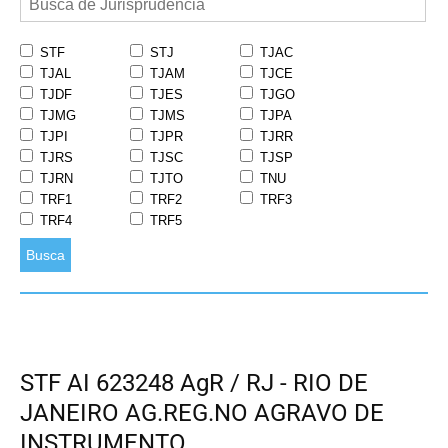
STF
STJ
TJAC
TJAL
TJAM
TJCE
TJDF
TJES
TJGO
TJMG
TJMS
TJPA
TJPI
TJPR
TJRR
TJRS
TJSC
TJSP
TJRN
TJTO
TNU
TRF1
TRF2
TRF3
TRF4
TRF5
Busca
STF AI 623248 AgR / RJ - RIO DE
JANEIRO AG.REG.NO AGRAVO DE
INSTRUMENTO