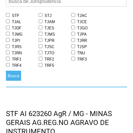
STF
STJ
TJAC
TJAL
TJAM
TJCE
TJDF
TJES
TJGO
TJMG
TJMS
TJPA
TJPI
TJPR
TJRR
TJRS
TJSC
TJSP
TJRN
TJTO
TNU
TRF1
TRF2
TRF3
TRF4
TRF5
Busca
STF AI 623260 AgR / MG - MINAS
GERAIS AG.REG.NO AGRAVO DE
INSTRUMENTO