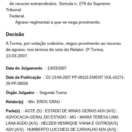
   do recurso extraordinário. Súmula n. 279 do Supremo 
Tribunal

   Federal.

        Agravo regimental a que se nega provimento.
Decisão
A Turma, por votação unânime, negou provimento ao recurso
de agravo, nos termos do voto do Relator. 2ª Turma,
13.03.2007.
Data do Julgamento
:
13/03/2007
Data da Publicação
:
DJ 13-04-2007 PP-00115 EMENT VOL-02271-
29 PP-06026
Órgão Julgador
:
Segunda Turma
Relator(a)
:
Min. EROS GRAU
Parte(s)
:
AGTE.(S) : ESTADO DE MINAS GERAIS ADV.(A/S) :
ADVOCACIA-GERAL DO ESTADO - MG - MARIA TERESA LIMA
LANA AGDO.(A/S) : HELDER HENRIQUE VIANA E OUTRO(A/S)
ADV.(A/S) : HUMBERTO LUCCHESI DE CARVALHO ADV.(A/S) :