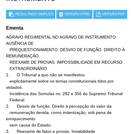
RESULTADO SIMPLES
VERSÃO HTML
VERSÃO PDF
Ementa
AGRAVO REGIMENTAL NO AGRAVO DE INSTRUMENTO. 
AUSÊNCIA DE

   PREQUESTIONAMENTO. DESVIO DE FUNÇÃO. DIREITO À 
REMUNERAÇÃO.

   REEXAME DE PROVAS. IMPOSSIBILIDADE EM RECURSO

   EXTRAORDINÁRIO.

1.      O Tribunal a quo não se manifestou

   explicitamente sobre os temas constitucionais tidos por 
violados.

   Incidência das Súmulas ns. 282 e 356 do Supremo Tribunal

   Federal.

2.      Desvio de função. Direito à percepção do valor da

   remuneração devida, como indenização, sob pena de 
enriquecimento

   sem causa do Estado.

3.      Reexame de fatos e provas. Inviabilidade
