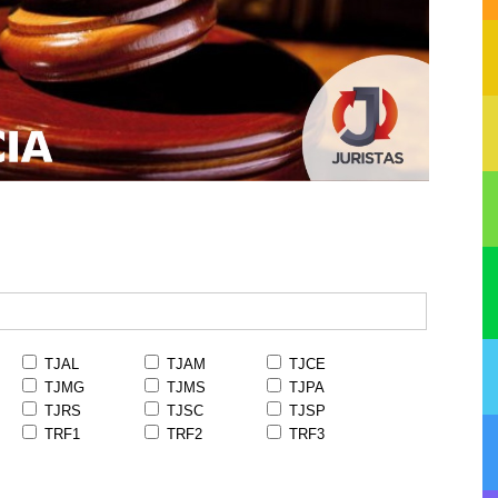
TJAL
TJAM
TJCE
TJMG
TJMS
TJPA
TJRS
TJSC
TJSP
TRF1
TRF2
TRF3