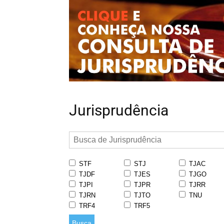
Jurisprudência
STF
STJ
TJAC
TJDF
TJES
TJGO
TJPI
TJPR
TJRR
TJRN
TJTO
TNU
TRF4
TRF5
Busca