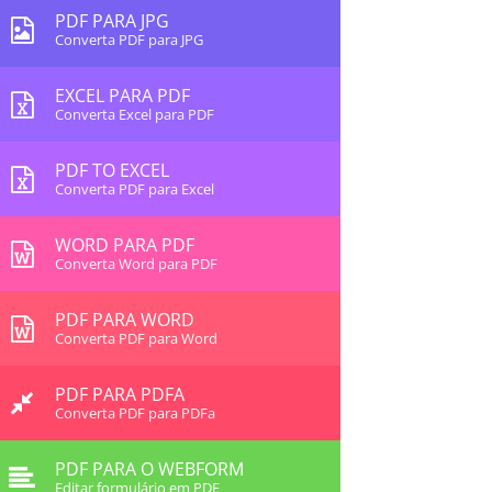
PDF PARA JPG
Converta PDF para JPG
EXCEL PARA PDF
Converta Excel para PDF
PDF TO EXCEL
Converta PDF para Excel
WORD PARA PDF
Converta Word para PDF
PDF PARA WORD
Converta PDF para Word
PDF PARA PDFA
Converta PDF para PDFa
PDF PARA O WEBFORM
Editar formulário em PDF