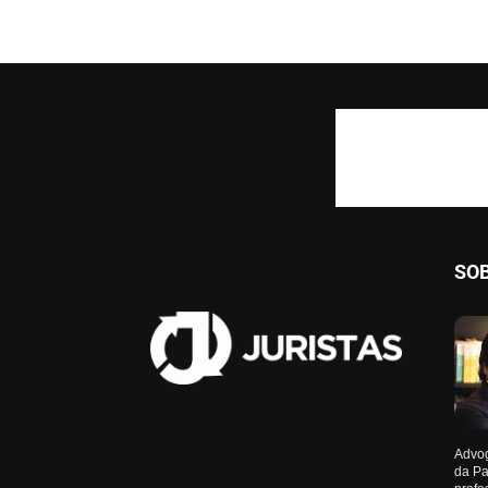
SO
Advog
da Pa