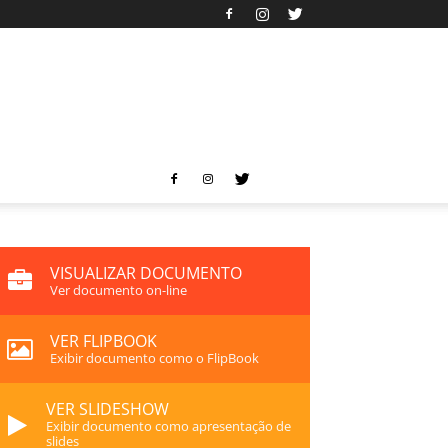
VISUALIZAR DOCUMENTO
Ver documento on-line
VER FLIPBOOK
Exibir documento como o FlipBook
VER SLIDESHOW
Exibir documento como apresentação de
slides