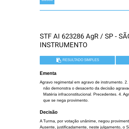
STF AI 623286 AgR / SP - 
INSTRUMENTO
RESULTADO SIMPLES
Ementa
Agravo regimental em agravo de instrumento. 2.
   não demonstra o desacerto da decisão agravada. 3. Dano moral.

   Matéria infraconstitucional. Precedentes. 4. Agravo regimental a

   que se nega provimento.
Decisão
A Turma, por votação unânime, negou provimento
Ausente, justificadamente, neste julgamento, o 