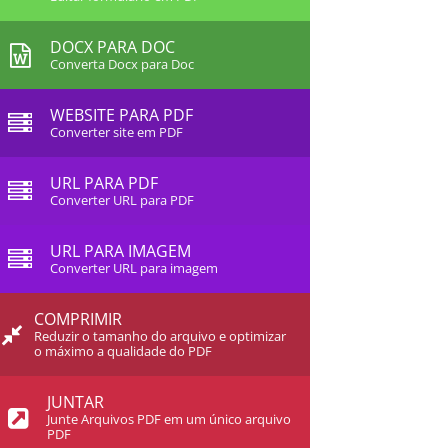
DOCX PARA DOC
Converta Docx para Doc
WEBSITE PARA PDF
Converter site em PDF
URL PARA PDF
Converter URL para PDF
URL PARA IMAGEM
Converter URL para imagem
COMPRIMIR
Reduzir o tamanho do arquivo e optimizar
o máximo a qualidade do PDF
JUNTAR
Junte Arquivos PDF em um único arquivo
PDF