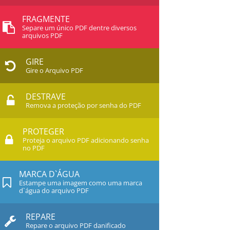
FRAGMENTE
Separe um único PDF dentre diversos
arquivos PDF
GIRE
Gire o Arquivo PDF
DESTRAVE
Remova a proteção por senha do PDF
PROTEGER
Proteja o arquivo PDF adicionando senha
no PDF
MARCA D`ÁGUA
Estampe uma imagem como uma marca
d`água do arquivo PDF
REPARE
Repare o arquivo PDF danificado