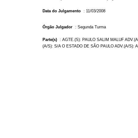
Data do Julgamento
:
11/03/2008
Órgão Julgador
:
Segunda Turma
Parte(s)
:
AGTE.(S): PAULO SALIM MALUF ADV.(
(A/S): S/A O ESTADO DE SÃO PAULO ADV.(A/S)