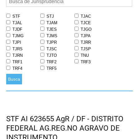
STF
STJ
TJAC
TJAL
TJAM
TJCE
TJDF
TJES
TJGO
TJMG
TJMS
TJPA
TJPI
TJPR
TJRR
TJRS
TJSC
TJSP
TJRN
TJTO
TNU
TRF1
TRF2
TRF3
TRF4
TRF5
Busca
STF AI 623655 AgR / DF - DISTRITO
FEDERAL AG.REG.NO AGRAVO DE
INSTRUMENTO