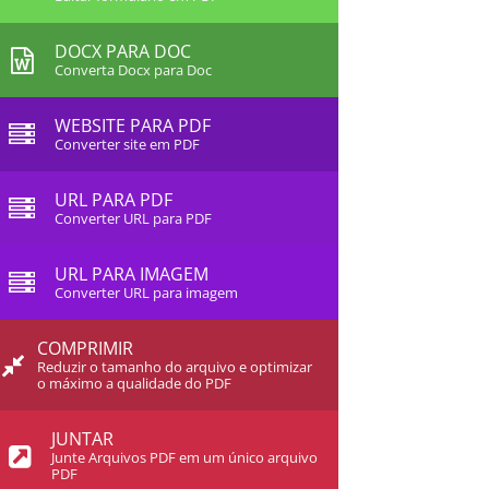
DOCX PARA DOC
Converta Docx para Doc
WEBSITE PARA PDF
Converter site em PDF
URL PARA PDF
Converter URL para PDF
URL PARA IMAGEM
Converter URL para imagem
COMPRIMIR
Reduzir o tamanho do arquivo e optimizar
o máximo a qualidade do PDF
JUNTAR
Junte Arquivos PDF em um único arquivo
PDF