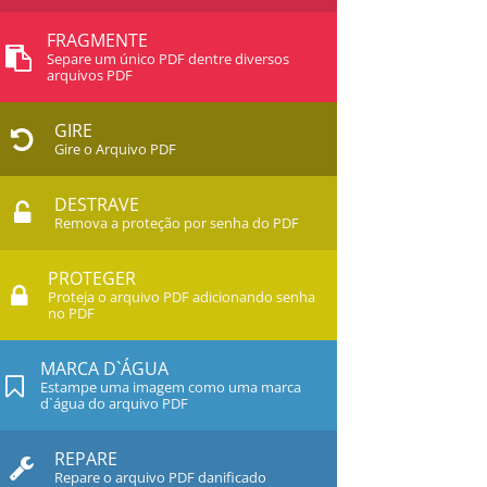
FRAGMENTE
Separe um único PDF dentre diversos
arquivos PDF
GIRE
Gire o Arquivo PDF
DESTRAVE
Remova a proteção por senha do PDF
PROTEGER
Proteja o arquivo PDF adicionando senha
no PDF
MARCA D`ÁGUA
Estampe uma imagem como uma marca
d`água do arquivo PDF
REPARE
Repare o arquivo PDF danificado