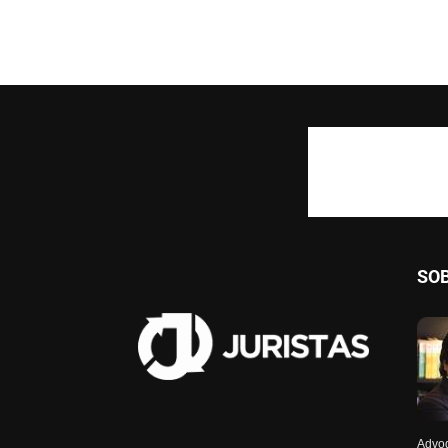
SO
Advog