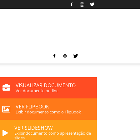
VISUALIZAR DOCUMENTO
Ver documento on-line
VER FLIPBOOK
Exibir documento como o FlipBook
VER SLIDESHOW
Exibir documento como apresentação de
slides