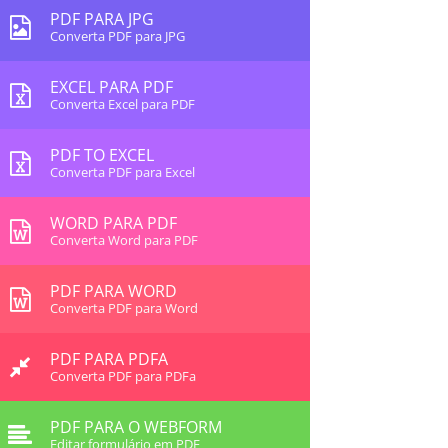
PDF PARA JPG
Converta PDF para JPG
EXCEL PARA PDF
Converta Excel para PDF
PDF TO EXCEL
Converta PDF para Excel
WORD PARA PDF
Converta Word para PDF
PDF PARA WORD
Converta PDF para Word
PDF PARA PDFA
Converta PDF para PDFa
PDF PARA O WEBFORM
Editar formulário em PDF