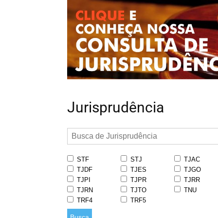
Jurisprudência
STF
STJ
TJAC
TJDF
TJES
TJGO
TJPI
TJPR
TJRR
TJRN
TJTO
TNU
TRF4
TRF5
Busca