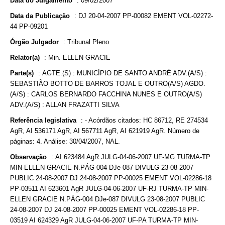
Data do Julgamento
:
09/02/2007
Data da Publicação
:
DJ 20-04-2007 PP-00082 EMENT VOL-02272-
44 PP-09201
Órgão Julgador
:
Tribunal Pleno
Relator(a)
:
Min. ELLEN GRACIE
Parte(s)
:
AGTE.(S) : MUNICÍPIO DE SANTO ANDRÉ ADV.(A/S) :
SEBASTIÃO BOTTO DE BARROS TOJAL E OUTRO(A/S) AGDO.
(A/S) : CARLOS BERNARDO FACCHINA NUNES E OUTRO(A/S)
ADV.(A/S) : ALLAN FRAZATTI SILVA
Referência legislativa
:
- Acórdãos citados: HC 86712, RE 274534
AgR, AI 536171 AgR, AI 567711 AgR, AI 621919 AgR. Número de
páginas: 4. Análise: 30/04/2007, NAL.
Observação
:
AI 623484 AgR JULG-04-06-2007 UF-MG TURMA-TP
MIN-ELLEN GRACIE N.PÁG-004 DJe-087 DIVULG 23-08-2007
PUBLIC 24-08-2007 DJ 24-08-2007 PP-00025 EMENT VOL-02286-18
PP-03511 AI 623601 AgR JULG-04-06-2007 UF-RJ TURMA-TP MIN-
ELLEN GRACIE N.PÁG-004 DJe-087 DIVULG 23-08-2007 PUBLIC
24-08-2007 DJ 24-08-2007 PP-00025 EMENT VOL-02286-18 PP-
03519 AI 624329 AgR JULG-04-06-2007 UF-PA TURMA-TP MIN-