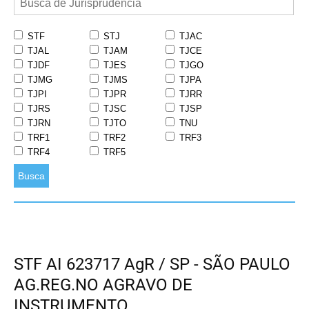
STF
STJ
TJAC
TJAL
TJAM
TJCE
TJDF
TJES
TJGO
TJMG
TJMS
TJPA
TJPI
TJPR
TJRR
TJRS
TJSC
TJSP
TJRN
TJTO
TNU
TRF1
TRF2
TRF3
TRF4
TRF5
Busca
STF AI 623717 AgR / SP - SÃO PAULO
AG.REG.NO AGRAVO DE
INSTRUMENTO