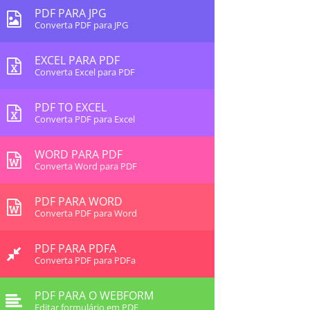
PDF PARA JPG
Converta PDF para JPG
EXCEL PARA PDF
Converta Excel para PDF
PDF TO EXCEL
Converta PDF para Excel
WORD PARA PDF
Converta Word para PDF
PDF PARA WORD
Converta PDF para Word
PDF PARA PDFA
Converta PDF para PDFa
PDF PARA O WEBFORM
Editar formulário em PDF