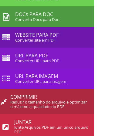
DOCX PARA DOC
Converta Docx para Doc
WEBSITE PARA PDF
Converter site em PDF
URL PARA PDF
Converter URL para PDF
URL PARA IMAGEM
Converter URL para imagem
COMPRIMIR
Reduzir o tamanho do arquivo e optimizar
o máximo a qualidade do PDF
JUNTAR
Junte Arquivos PDF em um único arquivo
PDF