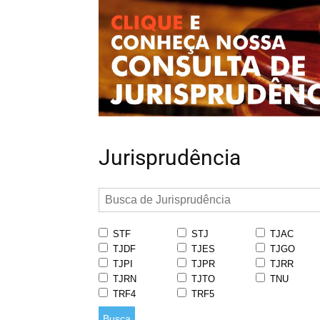
Jurisprudência
STF
STJ
TJAC
TJDF
TJES
TJGO
TJPI
TJPR
TJRR
TJRN
TJTO
TNU
TRF4
TRF5
Busca