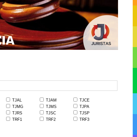
TJAL
TJAM
TJCE
TJMG
TJMS
TJPA
TJRS
TJSC
TJSP
TRF1
TRF2
TRF3