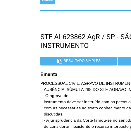
STF AI 623862 AgR / SP - 
INSTRUMENTO
RESULTADO SIMPLES
Ementa
PROCESSUAL CIVIL. AGRAVO DE INSTRUMENT
   AUSÊNCIA. SÚMULA 288 DO STF. AGRAVO IMPROVIDO.

I - O agravo de

   instrumento deve ser instruído com as peças obrigatórias e também

   com as necessárias ao exato conhecimento das questões

   discutidas.

II - A jurisprudência da Corte firmou-se no sentido
   de considerar inexistente o recurso interposto por advogado sem
