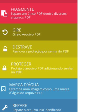
FRAGMENTE
Separe um único PDF dentre diversos
arquivos PDF
GIRE
Gire o Arquivo PDF
DESTRAVE
Remova a proteção por senha do PDF
PROTEGER
Proteja o arquivo PDF adicionando senha
no PDF
MARCA D`ÁGUA
Estampe uma imagem como uma marca
d`água do arquivo PDF
REPARE
Repare o arquivo PDF danificado