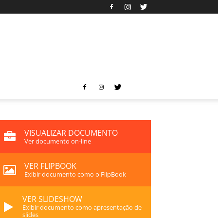
VISUALIZAR DOCUMENTO
Ver documento on-line
VER FLIPBOOK
Exibir documento como o FlipBook
VER SLIDESHOW
Exibir documento como apresentação de
slides