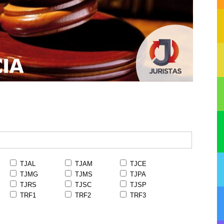
TJAL
TJAM
TJCE
TJMG
TJMS
TJPA
TJRS
TJSC
TJSP
TRF1
TRF2
TRF3