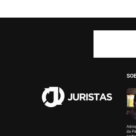
SO
Advog
da Pa