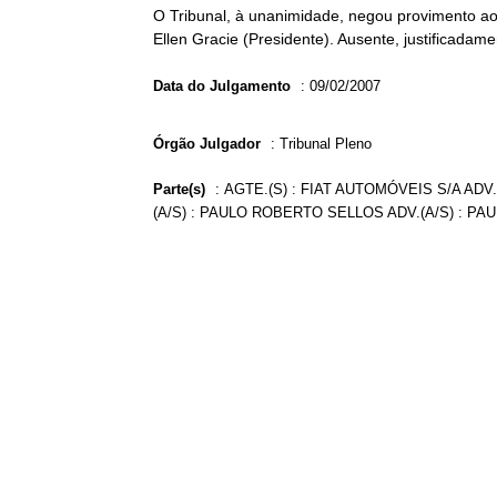
O Tribunal, à unanimidade, negou provimento ao 
Ellen Gracie (Presidente). Ausente, justificadam
Data do Julgamento
:
09/02/2007
Órgão Julgador
:
Tribunal Pleno
Parte(s)
:
AGTE.(S) : FIAT AUTOMÓVEIS S/A AD
(A/S) : PAULO ROBERTO SELLOS ADV.(A/S) : 