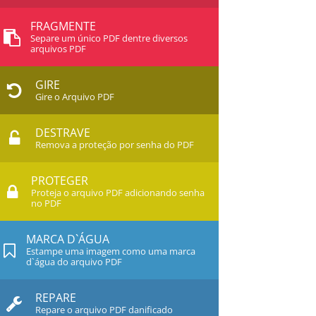
FRAGMENTE
Separe um único PDF dentre diversos
arquivos PDF
GIRE
Gire o Arquivo PDF
DESTRAVE
Remova a proteção por senha do PDF
PROTEGER
Proteja o arquivo PDF adicionando senha
no PDF
MARCA D`ÁGUA
Estampe uma imagem como uma marca
d`água do arquivo PDF
REPARE
Repare o arquivo PDF danificado