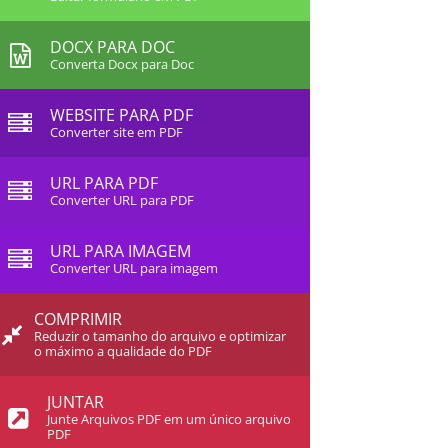
DOCX PARA DOC
Converta Docx para Doc
WEBSITE PARA PDF
Converter site em PDF
URL PARA PDF
Converter URL para PDF
URL PARA IMAGEM
Converter URL para imagem
COMPRIMIR
Reduzir o tamanho do arquivo e optimizar
o máximo a qualidade do PDF
JUNTAR
Junte Arquivos PDF em um único arquivo
PDF