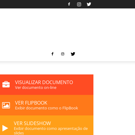
VISUALIZAR DOCUMENTO
Ver documento on-line
VER FLIPBOOK
Exibir documento como o FlipBook
VER SLIDESHOW
Exibir documento como apresentação de
slides