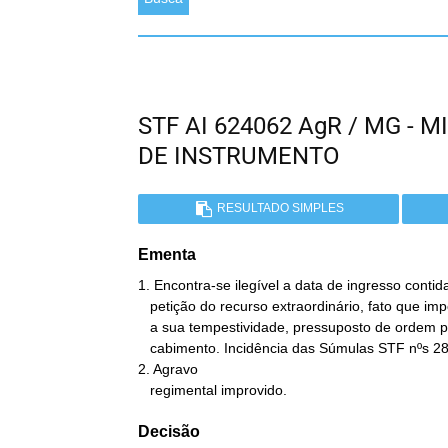
STF AI 624062 AgR / MG -
DE INSTRUMENTO
RESULTADO SIMPLES
Ementa
1. Encontra-se ilegível a data de ingresso contid
   petição do recurso extraordinário, fato que impossibilita aferir

   a sua tempestividade, pressuposto de ordem pública do seu

   cabimento. Incidência das Súmulas STF nºs 288 e 639.

2. Agravo

   regimental improvido.
Decisão