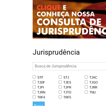
Jurisprudência
STF
STJ
TJAC
TJDF
TJES
TJGO
TJPI
TJPR
TJRR
TJRN
TJTO
TNU
TRF4
TRF5
Busca