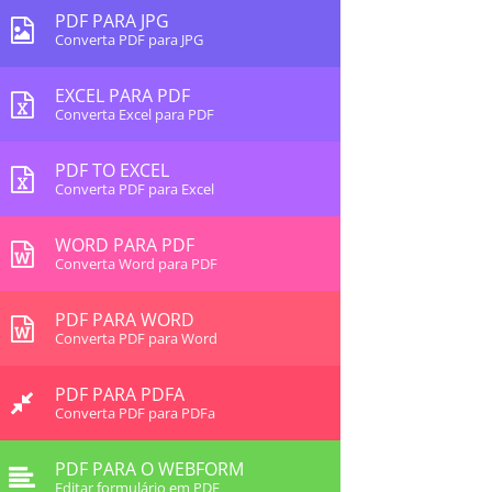
PDF PARA JPG
Converta PDF para JPG
EXCEL PARA PDF
Converta Excel para PDF
PDF TO EXCEL
Converta PDF para Excel
WORD PARA PDF
Converta Word para PDF
PDF PARA WORD
Converta PDF para Word
PDF PARA PDFA
Converta PDF para PDFa
PDF PARA O WEBFORM
Editar formulário em PDF