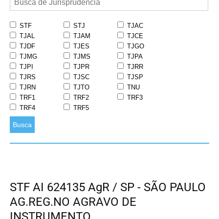
STF
STJ
TJAC
TJAL
TJAM
TJCE
TJDF
TJES
TJGO
TJMG
TJMS
TJPA
TJPI
TJPR
TJRR
TJRS
TJSC
TJSP
TJRN
TJTO
TNU
TRF1
TRF2
TRF3
TRF4
TRF5
Busca
STF AI 624135 AgR / SP - SÃO PAULO
AG.REG.NO AGRAVO DE
INSTRUMENTO