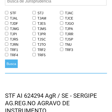
STF
STJ
TJAC
TJAL
TJAM
TJCE
TJDF
TJES
TJGO
TJMG
TJMS
TJPA
TJPI
TJPR
TJRR
TJRS
TJSC
TJSP
TJRN
TJTO
TNU
TRF1
TRF2
TRF3
TRF4
TRF5
Busca
STF AI 624294 AgR / SE - SERGIPE
AG.REG.NO AGRAVO DE
INSTRUMENTO