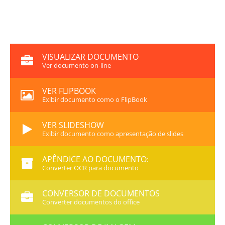
VISUALIZAR DOCUMENTO
Ver documento on-line
VER FLIPBOOK
Exibir documento como o FlipBook
VER SLIDESHOW
Exibir documento como apresentação de slides
APÊNDICE AO DOCUMENTO:
Converter OCR para documento
CONVERSOR DE DOCUMENTOS
Converter documentos do office